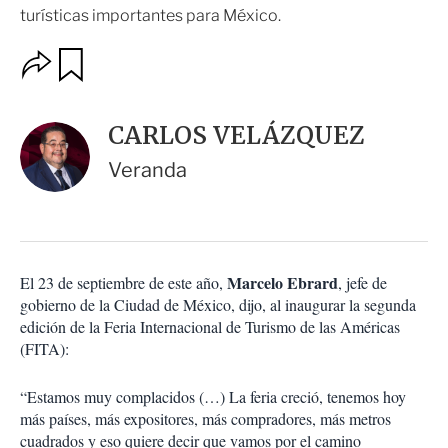
turísticas importantes para México.
O
G
u
p
a
c
r
i
d
CARLOS VELÁZQUEZ
o
a
n
r
Veranda
e
s
d
e
c
o
Marcelo Ebrard
El 23 de septiembre de este año,
, jefe de
m
gobierno de la Ciudad de México, dijo, al inaugurar la segunda
p
a
edición de la Feria Internacional de Turismo de las Américas
r
(FITA):
t
i
“Estamos muy complacidos (…) La feria creció, tenemos hoy
r
más países, más expositores, más compradores, más metros
cuadrados y eso quiere decir que vamos por el camino