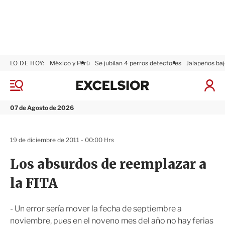
LO DE HOY:
México y Perú
Se jubilan 4 perros detectores
Jalapeños baj
E
x
M
I
c
e
n
n
e
i
07 de Agosto de 2026
ú
l
c
s
i
i
a
19 de diciembre de 2011 - 00:00 Hrs
o
r
r
S
Los absurdos de reemplazar a
e
s
la FITA
i
ó
n
- Un error sería mover la fecha de septiembre a
noviembre, pues en el noveno mes del año no hay ferias