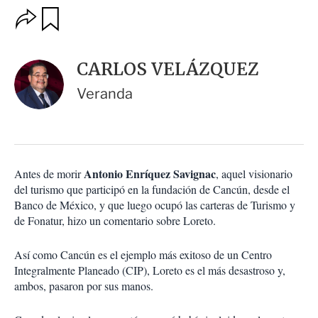
O
G
u
p
a
c
r
i
d
CARLOS VELÁZQUEZ
o
a
n
r
Veranda
e
s
d
e
c
o
Antonio Enríquez Savignac
Antes de morir
, aquel visionario
m
del turismo que participó en la fundación de Cancún, desde el
p
a
Banco de México, y que luego ocupó las carteras de Turismo y
r
de Fonatur, hizo un comentario sobre Loreto.
t
i
Así como Cancún es el ejemplo más exitoso de un Centro
r
Integralmente Planeado (CIP), Loreto es el más desastroso y,
ambos, pasaron por sus manos.