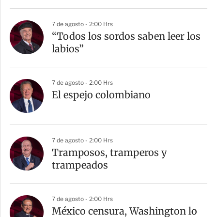
i
r
7 de agosto - 2:00 Hrs
“Todos los sordos saben leer los
labios”
7 de agosto - 2:00 Hrs
El espejo colombiano
7 de agosto - 2:00 Hrs
Tramposos, tramperos y
trampeados
7 de agosto - 2:00 Hrs
México censura, Washington lo