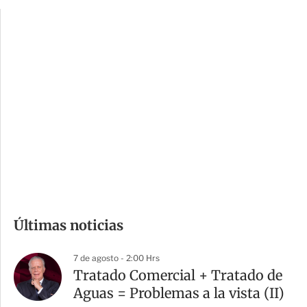
p
u
c
a
i
r
o
d
n
a
e
r
s
d
e
c
o
m
Últimas noticias
p
a
7 de agosto - 2:00 Hrs
r
Tratado Comercial + Tratado de
t
Aguas = Problemas a la vista (II)