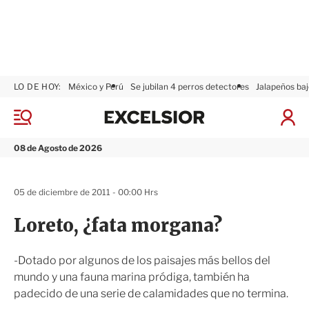
LO DE HOY:
México y Perú
Se jubilan 4 perros detectores
Jalapeños baj
E
x
M
I
c
e
n
n
e
i
08 de Agosto de 2026
ú
l
c
s
i
i
a
05 de diciembre de 2011 - 00:00 Hrs
o
r
r
S
Loreto, ¿fata morgana?
e
s
i
-Dotado por algunos de los paisajes más bellos del
ó
mundo y una fauna marina pródiga, también ha
n
padecido de una serie de calamidades que no termina.