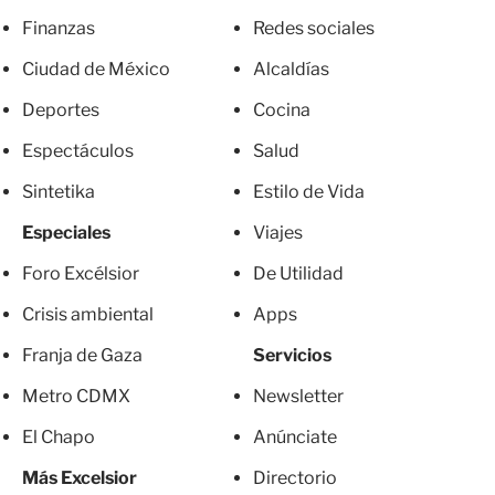
Finanzas
Redes sociales
Ciudad de México
Alcaldías
Deportes
Cocina
Espectáculos
Salud
Sintetika
Estilo de Vida
Especiales
Viajes
Foro Excélsior
De Utilidad
Crisis ambiental
Apps
Franja de Gaza
Servicios
Metro CDMX
Newsletter
El Chapo
Anúnciate
Más Excelsior
Directorio