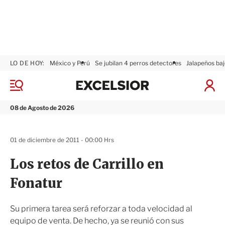
LO DE HOY:
México y Perú
Se jubilan 4 perros detectores
Jalapeños baj
E
x
M
I
c
e
n
n
e
i
08 de Agosto de 2026
ú
l
c
s
i
i
a
01 de diciembre de 2011 - 00:00 Hrs
o
r
r
S
Los retos de Carrillo en
e
s
Fonatur
i
ó
n
Su primera tarea será reforzar a toda velocidad al
equipo de venta. De hecho, ya se reunió con sus