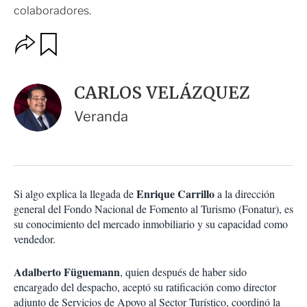
colaboradores.
O
G
u
p
a
c
r
i
d
CARLOS VELÁZQUEZ
o
a
n
r
Veranda
e
s
d
e
c
o
Enrique Carrillo
Si algo explica la llegada de
a la dirección
m
general del Fondo Nacional de Fomento al Turismo (Fonatur), es
p
a
su conocimiento del mercado inmobiliario y su capacidad como
r
vendedor.
t
i
Adalberto Füguemann
, quien después de haber sido
r
encargado del despacho, aceptó su ratificación como director
adjunto de Servicios de Apoyo al Sector Turístico, coordinó la