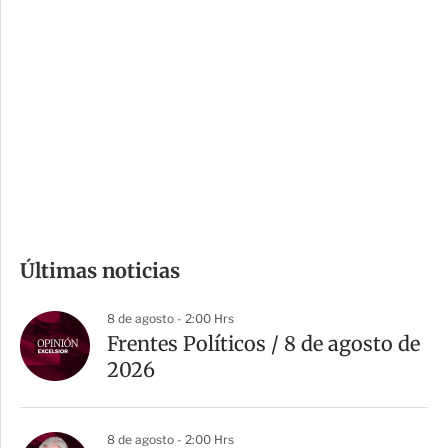
i
r
o
d
n
a
e
r
s
d
e
c
o
m
Últimas noticias
p
a
8 de agosto - 2:00 Hrs
r
Frentes Políticos / 8 de agosto de
t
2026
i
r
8 de agosto - 2:00 Hrs