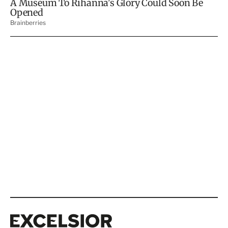
Excelsior
Excelsior