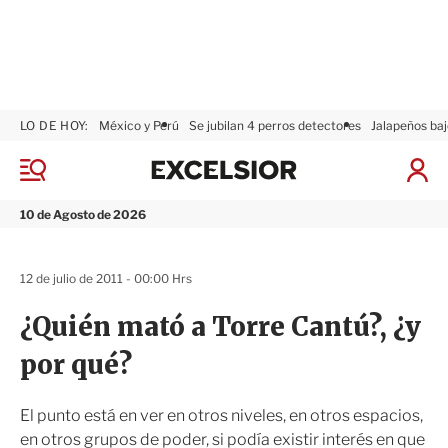
LO DE HOY:
México y Perú
Se jubilan 4 perros detectores
Jalapeños baj
E
x
M
I
c
e
n
n
e
i
10 de Agosto de 2026
ú
l
c
s
i
i
a
12 de julio de 2011 - 00:00 Hrs
o
r
r
S
¿Quién mató a Torre Cantú?, ¿y
e
s
por qué?
i
ó
n
El punto está en ver en otros niveles, en otros espacios,
en otros grupos de poder, si podía existir interés en que