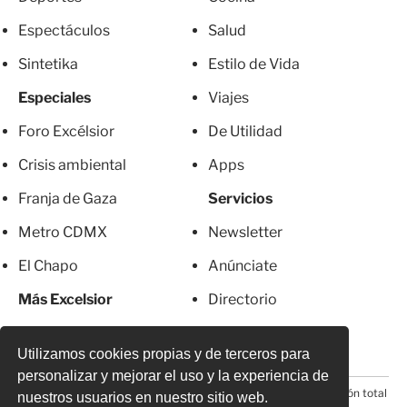
Espectáculos
Salud
Sintetika
Estilo de Vida
Especiales
Viajes
Foro Excélsior
De Utilidad
Crisis ambiental
Apps
Franja de Gaza
Servicios
Metro CDMX
Newsletter
El Chapo
Anúnciate
Más Excelsior
Directorio
Mujeres
Suscripciones
Utilizamos cookies propias y de terceros para
personalizar y mejorar el uso y la experiencia de
© 2026 Todos los derechos reservados. Prohibida la reproducción total
nuestros usuarios en nuestro sitio web.
o parcial, incluyendo cualquier medio electrónico*