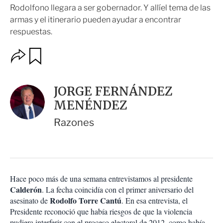
Rodolfono llegara a ser gobernador. Y allíel tema de las
armas y el itinerario pueden ayudar a encontrar
respuestas.
O
G
u
p
a
c
r
i
d
JORGE FERNÁNDEZ
o
a
n
MENÉNDEZ
r
e
s
Razones
d
e
c
o
m
p
Hace poco más de una semana entrevistamos al presidente
a
Calderón
. La fecha coincidía con el primer aniversario del
r
Rodolfo Torre Cantú
asesinato de
. En esa entrevista, el
t
Presidente reconoció que había riesgos de que la violencia
i
pudiera interferir con el proceso electoral de 2012, como había
r