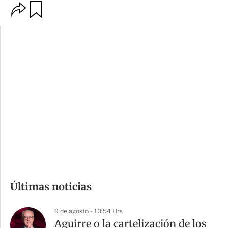
O
G
p
u
c
a
i
r
o
d
n
a
e
r
s
d
e
c
o
m
Últimas noticias
p
a
9 de agosto - 10:54 Hrs
r
Aguirre o la cartelización de los