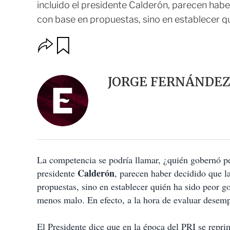
incluido el presidente Calderón, parecen habe
con base en propuestas, sino en establecer qu
O
G
u
p
a
c
r
i
d
JORGE FERNÁNDE
o
a
n
r
e
s
d
e
c
o
La competencia se podría llamar, ¿quién gobernó peo
m
p
Calderón
presidente
, parecen haber decidido que l
a
propuestas, sino en establecer quién ha sido peor go
r
t
menos malo. En efecto, a la hora de evaluar desem
i
r
El Presidente dice que en la época del PRI se reprim