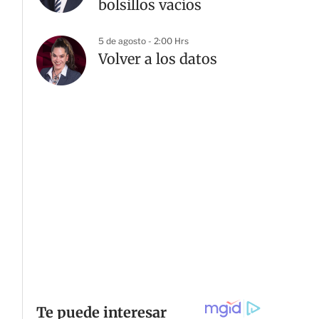
bolsillos vacíos
5 de agosto - 2:00 Hrs
Volver a los datos
G