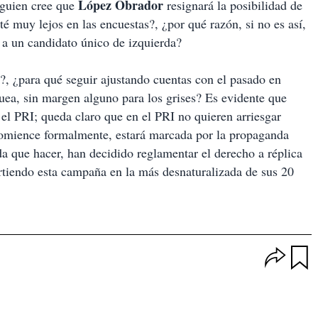
López Obrador
lguien cree que
resignará la posibilidad de
té muy lejos en las encuestas?, ¿por qué razón, si no es así,
 a un candidato único de izquierda?
?, ¿para qué seguir ajustando cuentas con el pasado en
ea, sin margen alguno para los grises? Es evidente que
s el PRI; queda claro que en el PRI no quieren arriesgar
comience formalmente, estará marcada por la propaganda
a que hacer, han decidido reglamentar el derecho a réplica
irtiendo esta campaña en la más desnaturalizada de sus 20
O
p
u
c
a
i
r