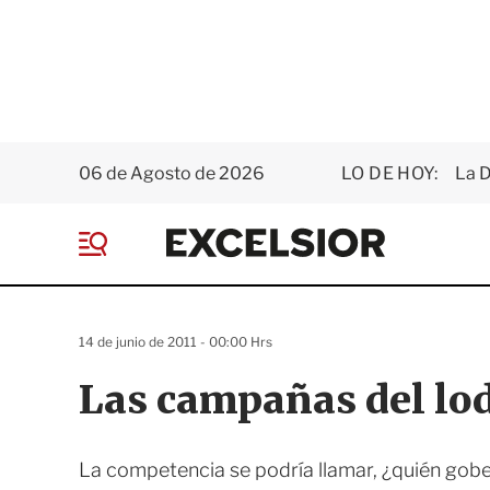
06 de Agosto de 2026
LO DE HOY:
La D
E
x
M
c
e
e
n
l
ú
s
14 de junio de 2011 - 00:00 Hrs
i
o
Las campañas del lo
r
La competencia se podría llamar, ¿quién gobe