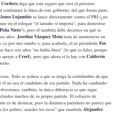
o Cordero
diga que está seguro que será el próximo
é continuará la línea de este gobierno, del que forma parte,
lonso Lujambio
se lance directamente contra el PRI (¿no
ase en el eslogan “el tamaño sí importa”, para demostrar
Peña Nieto
?), pero él también debe decirnos en qué se
Josefina Vázquez Mota
imos años.
trata de mantenerse en
Fox
o va por otro rumbo y, para acabarla, el ex presidente
ue hace seis años “no había línea” (lo que es falso, porque
Creel
Calderón
a apoyar a
), pero que ahora sí la hay con
terno.
osas. Todo se reduce a que se tenga la certidumbre de que
e él no sea el candidato de ese partido. Nada ha cambiado:
bsesiones, también, la única diferencia es que sigue
cluidos muchos de su propio partido. El esfuerzo de
te es de destacar, pero la dinámica partidaria no parece que
Alejandro
os los pobres, ustedes los ricos” que enarbola