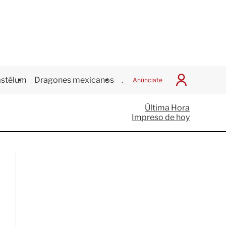
stélum
Dragones mexicanos
Juegos Centroamericanos
Anúnciate
I
n
i
Última Hora
c
Impreso de hoy
i
a
r
S
e
s
i
ó
n