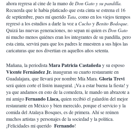
ahora regresa al cine de la mano de
Don Gato y su pandilla.
Recuerda que le había platicado que esta cinta se estrena el 16
de septiembre, pues mí querido
Tata
, como en los viejos tiempos
regresó a los estudios a darle la voz a
Cucho
y
Benito Bodoque
.
Quizá las nuevas generaciones, no sepan ni quien es
Don Gato
ni mucho menos quiénes eran los integrantes de su pandilla, pero
esta cinta, servirá para que los padres le muestren a sus hijos las
caricaturas que nos divertían en aquellos años setenta.
Mara Patricia Castañeda
Mañana, la periodista
y su esposo
Vicente Fernández Jr.
inauguran su cuarto restaurante en
Gloria Trevi
Guadalajara, que llevará por nombre Mía Mara.
será quien corte el listón inaugural. ¡Va a estar buena la fiesta! y
ya que andamos en esto de la comedera, le mando un abrazote a
Fernando Llaca,
mi amigo
quien recibió el galardón del mejor
restaurante en México y bien merecido, porque el servicio y la
comida del Atalaya Bosques, es de primera. Ahí se reúnen
muchos artistas y personajes de la sociedad y la política.
Fernando
¡Felicidades mi querido
!