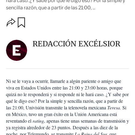
hará caso. ¿Y sabe por qué le digo eso? Por la simple y
sencilla razón, que a partir de las 21:00, ...
O
G
u
p
a
c
r
i
d
REDACCIÓN EXCÉLSIOR
o
a
n
r
e
s
d
e
c
Ni se le vaya a ocurrir, llamarle a algún pariente o amigo que
o
viva en Estados Unidos entre las 21:00 y 23:00 horas, porque
m
quizá no le responderá y si responde ni le hará caso. ¿Y sabe por
p
a
qué le digo eso? Por la simple y sencilla razón, que a partir de
r
las 21:00, Univisión transmite la telenovela mexicana
Teresa.
Si
t
en México, tuvo un gran éxito en la Unión Americana está
i
reventando el
rating
, apenas tiene unas semanas de transmisión y
r
ya registra alrededor de 23 puntos. Después a las diez de la
noche, por Telemundo, se transmite
La Reina del Sur
, que