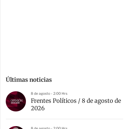
i
r
o
d
n
a
e
r
s
d
e
c
o
m
Últimas noticias
p
a
8 de agosto - 2:00 Hrs
r
Frentes Políticos / 8 de agosto de
t
2026
i
r
8 de agosto - 2:00 Hrs