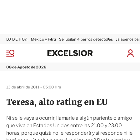
LO DE HOY:
México y Perú
Se jubilan 4 perros detectores
Jalapeños baj
E
x
M
I
c
e
n
n
e
i
08 de Agosto de 2026
ú
l
c
s
i
i
a
13 de abril de 2011 - 05:00 Hrs
o
r
r
S
Teresa, alto rating en EU
e
s
i
Ni se le vaya a ocurrir, llamarle a algún pariente o amigo
ó
que viva en Estados Unidos entre las 21:00 y 23:00
n
horas, porque quizá no le responderá y si responde ni le