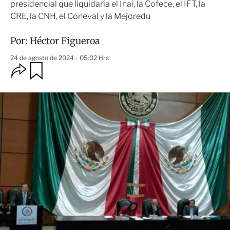
presidencial que liquidaría el Inai, la Cofece, el IFT, la
CRE, la CNH, el Coneval y la Mejoredu
Por:
Héctor Figueroa
24 de agosto de 2024 - 05:02 Hrs
O
G
u
p
a
c
r
i
d
o
a
n
r
e
s
d
e
c
o
m
p
a
r
t