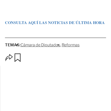
CONSULTA AQUÍ LAS NOTICIAS DE ÚLTIMA HORA
TEMAS:
Cámara de Diputados
Reformas
O
G
p
u
c
a
i
r
o
d
n
a
e
r
s