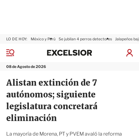
LO DE HOY:
México y Perú
Se jubilan 4 perros detectores
Jalapeños baj
E
x
M
I
c
e
n
n
e
i
08 de Agosto de 2026
ú
l
c
s
i
Alistan extinción de 7
i
a
o
r
autónomos; siguiente
r
S
e
legislatura concretará
s
i
eliminación
ó
n
La mayoría de Morena, PT y PVEM avaló la reforma