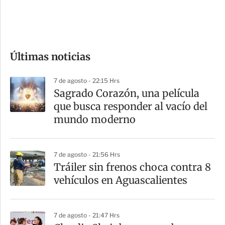
d
e
c
o
Últimas noticias
m
p
7 de agosto - 22:15 Hrs
a
Sagrado Corazón, una película
r
que busca responder al vacío del
t
mundo moderno
i
r
7 de agosto - 21:56 Hrs
Tráiler sin frenos choca contra 8
vehículos en Aguascalientes
7 de agosto - 21:47 Hrs