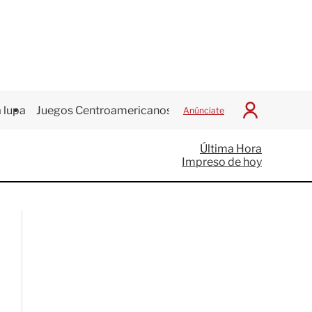
 lupa
Juegos Centroamericanos
Anúnciate
I
n
i
Última Hora
c
Impreso de hoy
i
a
r
S
e
s
i
ó
n