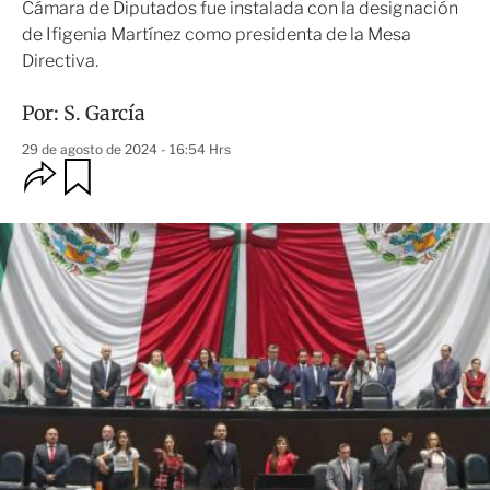
Cámara de Diputados fue instalada con la designación
de Ifigenia Martínez como presidenta de la Mesa
Directiva.
Por:
S. García
29 de agosto de 2024 - 16:54 Hrs
O
G
u
p
a
c
r
i
d
o
a
n
r
e
s
d
e
c
o
m
p
a
r