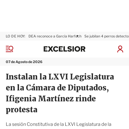
LO DE HOY:
DEA reconoce a García Harfuch
Se jubilan 4 perros detecto
E
x
M
I
c
e
n
n
e
i
07 de Agosto de 2026
ú
l
c
s
i
Instalan la LXVI Legislatura
i
a
o
r
en la Cámara de Diputados,
r
S
e
Ifigenia Martínez rinde
s
i
protesta
ó
n
La sesión Constitutiva de la LXVI Legislatura de la