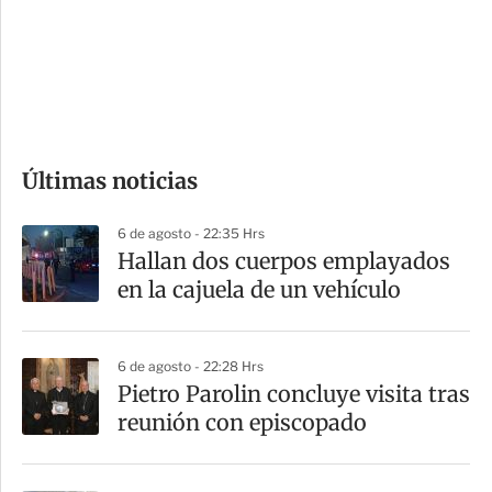
e
r
s
d
e
c
o
Últimas noticias
m
p
6 de agosto - 22:35 Hrs
a
Hallan dos cuerpos emplayados
r
en la cajuela de un vehículo
t
i
6 de agosto - 22:28 Hrs
r
Pietro Parolin concluye visita tras
reunión con episcopado