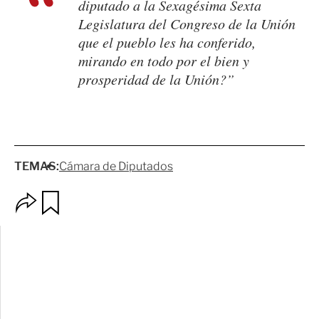
diputado a la Sexagésima Sexta
Legislatura del Congreso de la Unión
que el pueblo les ha conferido,
mirando en todo por el bien y
prosperidad de la Unión?”
TEMAS:
Cámara de Diputados
O
G
p
u
c
a
i
r
o
d
n
a