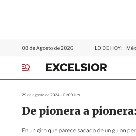
08 de Agosto de 2026
LO DE HOY:
Méxi
E
x
M
c
e
e
n
l
ú
s
29 de agosto de 2024 - 01:00 Hrs
i
o
De pionera a pionera:
r
En un giro que parece sacado de un guion per