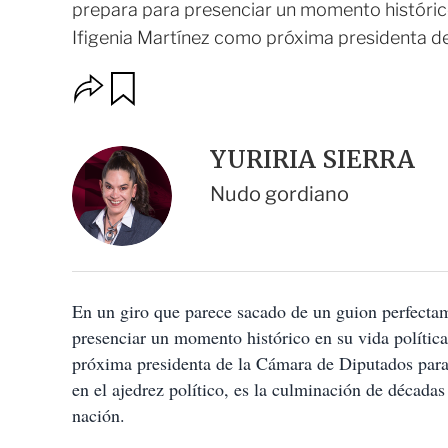
prepara para presenciar un momento histórico 
Ifigenia Martínez como próxima presidenta de 
O
G
u
p
a
c
r
i
d
YURIRIA SIERRA
o
a
n
r
Nudo gordiano
e
s
d
e
c
o
En un giro que parece sacado de un guion perfectam
m
p
presenciar un momento histórico en su vida polític
a
próxima presidenta de la Cámara de Diputados para
r
t
en el ajedrez político, es la culminación de década
i
nación.
r