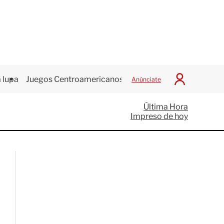
 lupa
Juegos Centroamericanos
Anúnciate
I
n
i
Última Hora
c
Impreso de hoy
i
a
r
S
e
s
i
ó
n