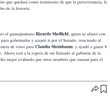
hito que quedará como testimonio de que la perseverancia, la
bo de la historia.
Ricardo Sheffield
t es el guanajuatense
, quien se alineó con
a para gobernador y aceptó ir por el Senado, venciendo al
Claudia Sheinbaum
 meta de votos para
, y ayudó a ganar 8
. Ahora está a la espera de ser llamado al gabinete de la
ucho mejor evaluado que otros nombres que suenan para el
O
p
u
c
a
i
r