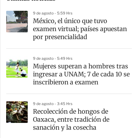
p
9 de agosto - 5:59 Hrs
a
México, el único que tuvo
r
examen virtual; países apuestan
t
por presencialidad
i
r
9 de agosto - 5:49 Hrs
Mujeres superan a hombres tras
ingresar a UNAM; 7 de cada 10 se
inscribieron a examen
9 de agosto - 3:45 Hrs
Recolección de hongos de
Oaxaca, entre tradición de
sanación y la cosecha