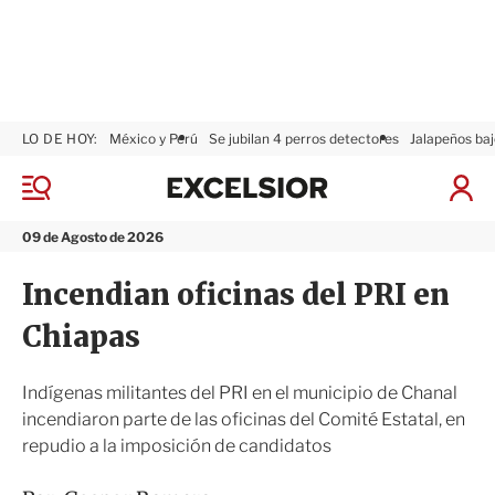
LO DE HOY:
México y Perú
Se jubilan 4 perros detectores
Jalapeños baj
E
x
M
I
c
e
n
n
e
i
09 de Agosto de 2026
ú
l
c
s
i
Incendian oficinas del PRI en
i
a
o
r
Chiapas
r
S
e
s
Indígenas militantes del PRI en el municipio de Chanal
i
incendiaron parte de las oficinas del Comité Estatal, en
ó
repudio a la imposición de candidatos
n