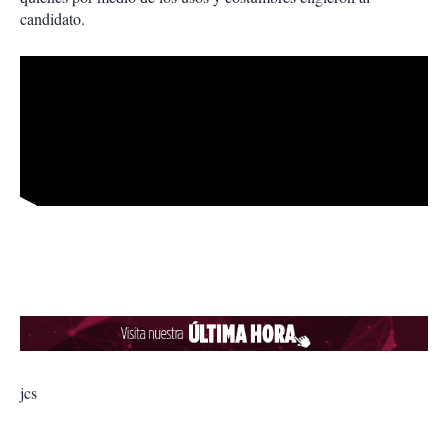
candidato.
jcs