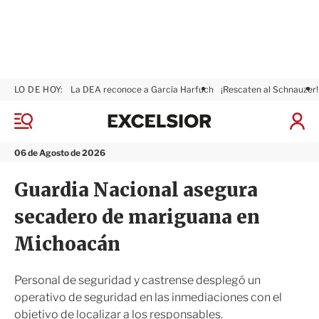
LO DE HOY:
La DEA reconoce a García Harfuch
¡Rescaten al Schnauzer!
E
x
M
I
c
e
n
n
e
i
06 de Agosto de 2026
ú
l
c
s
i
Guardia Nacional asegura
i
a
o
r
secadero de mariguana en
r
S
e
Michoacán
s
i
ó
Personal de seguridad y castrense desplegó un
n
operativo de seguridad en las inmediaciones con el
objetivo de localizar a los responsables.