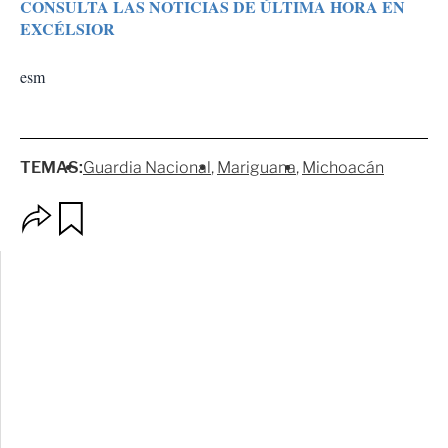
CONSULTA LAS NOTICIAS DE ÚLTIMA HORA EN
EXCÉLSIOR
esm
TEMAS:
Guardia Nacional
Mariguana
Michoacán
O
G
p
u
c
a
i
r
o
d
n
a
e
r
s
d