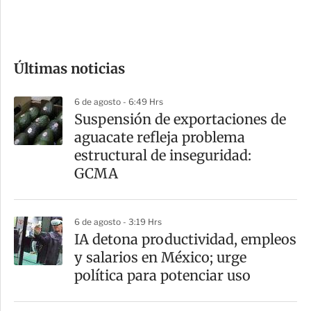
e
c
o
Últimas noticias
m
p
6 de agosto - 6:49 Hrs
a
Suspensión de exportaciones de
r
aguacate refleja problema
t
estructural de inseguridad:
i
GCMA
r
6 de agosto - 3:19 Hrs
IA detona productividad, empleos
y salarios en México; urge
política para potenciar uso