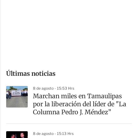
o
d
n
a
e
r
s
d
e
c
o
Últimas noticias
m
p
8 de agosto - 15:53 Hrs
a
Marchan miles en Tamaulipas
r
por la liberación del líder de "La
t
Columna Pedro J. Méndez”
i
r
8 de agosto - 15:13 Hrs