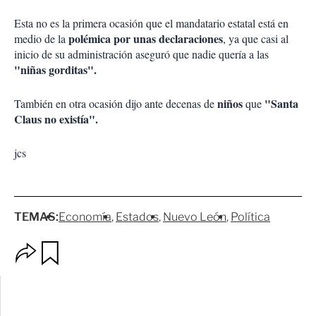
Esta no es la primera ocasión que el mandatario estatal está en
polémica por unas declaraciones
medio de la
, ya que casi al
inicio de su administración aseguró que nadie quería a las
"niñas gorditas".
niños
"Santa
También en otra ocasión dijo ante decenas de
que
Claus no existía".
jcs
TEMAS:
Economía
Estados
Nuevo León
Política
O
G
p
u
c
a
i
r