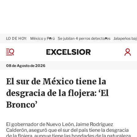
LO DE HOY:
México y Perú
Se jubilan 4 perros detectores
Jalapeños baj
E
x
M
I
c
e
n
n
e
i
08 de Agosto de 2026
ú
l
c
s
i
El sur de México tiene la
i
a
o
r
desgracia de la flojera: ‘El
r
S
e
Bronco’
s
i
ó
n
El gobernador de Nuevo León, Jaime Rodríguez
Calderón, aseguró que el sur del país tiene la desgracia
de la flojera, aunque tiene las bondades de la naturaleza