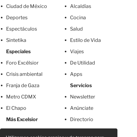
Ciudad de México
Alcaldías
Deportes
Cocina
Espectáculos
Salud
Sintetika
Estilo de Vida
Especiales
Viajes
Foro Excélsior
De Utilidad
Crisis ambiental
Apps
Franja de Gaza
Servicios
Metro CDMX
Newsletter
El Chapo
Anúnciate
Más Excelsior
Directorio
Mujeres
Suscripciones