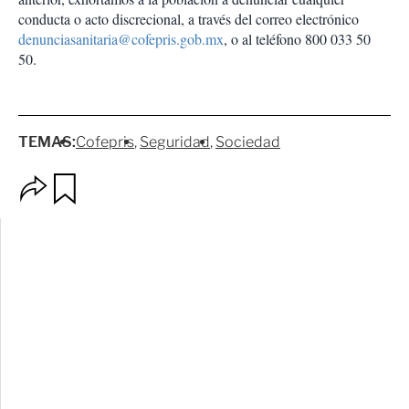
conducta o acto discrecional, a través del correo electrónico
denunciasanitaria@cofepris.gob.mx
, o al teléfono 800 033 50
50.
TEMAS:
Cofepris
Seguridad
Sociedad
O
G
p
u
c
a
i
r
o
d
n
a
e
r
s
d