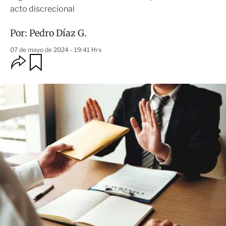
acto discrecional
Por:
Pedro Díaz G.
07 de mayo de 2024 - 19:41 Hrs
O
G
u
p
a
c
r
i
d
o
a
n
r
e
s
d
e
c
o
m
p
a
r
t
i