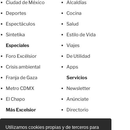
Ciudad de México
Alcaldías
Deportes
Cocina
Espectáculos
Salud
Sintetika
Estilo de Vida
Especiales
Viajes
Foro Excélsior
De Utilidad
Crisis ambiental
Apps
Franja de Gaza
Servicios
Metro CDMX
Newsletter
El Chapo
Anúnciate
Más Excelsior
Directorio
Mujeres
Suscripciones
Utilizamos cookies propias y de terceros para