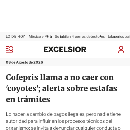
LO DE HOY:
México y Perú
Se jubilan 4 perros detectores
Jalapeños baj
E
x
M
I
c
e
n
n
e
i
08 de Agosto de 2026
ú
l
c
s
i
Cofepris llama a no caer con
i
a
o
r
'coyotes'; alerta sobre estafas
r
S
e
en trámites
s
i
ó
Lo hacen a cambio de pagos ilegales, pero nadie tiene
n
autoridad para influir en los procesos técnicos del
organismo; se invita a denunciar cualquier conducta o