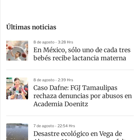
e
c
o
Últimas noticias
m
p
8 de agosto - 3:28 Hrs
a
En México, sólo uno de cada tres
r
bebés recibe lactancia materna
t
i
8 de agosto - 2:39 Hrs
r
Caso Dafne: FGJ Tamaulipas
rechaza denuncias por abusos en
Academia Doenitz
7 de agosto - 22:54 Hrs
Desastre ecológico en Vega de