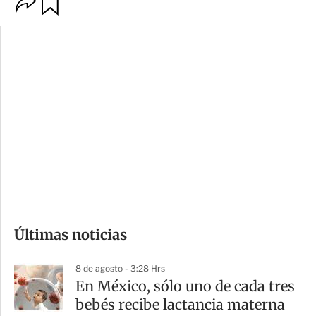
O
G
p
u
c
a
i
r
o
d
n
a
e
r
s
d
e
c
o
Últimas noticias
m
p
8 de agosto - 3:28 Hrs
a
En México, sólo uno de cada tres
r
bebés recibe lactancia materna