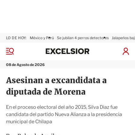
LO DE HOY:
México y Perú
Se jubilan 4 perros detectores
Jalapeños baj
E
x
M
I
c
e
n
n
e
i
08 de Agosto de 2026
ú
l
c
s
i
Asesinan a excandidata a
i
a
o
r
diputada de Morena
r
S
e
s
En el proceso electoral del año 2015, Silva Diaz fue
i
candidata del partido Nueva Alianza a la presidencia
ó
municipal de Chilapa
n