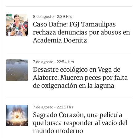
t
i
8 de agosto - 2:39 Hrs
r
Caso Dafne: FGJ Tamaulipas
rechaza denuncias por abusos en
Academia Doenitz
7 de agosto - 22:54 Hrs
Desastre ecológico en Vega de
Alatorre: Mueren peces por falta
de oxigenación en la laguna
7 de agosto - 22:15 Hrs
Sagrado Corazón, una película
que busca responder al vacío del
mundo moderno