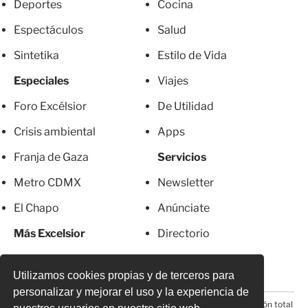
Deportes
Cocina
Espectáculos
Salud
Sintetika
Estilo de Vida
Especiales
Viajes
Foro Excélsior
De Utilidad
Crisis ambiental
Apps
Franja de Gaza
Servicios
Metro CDMX
Newsletter
El Chapo
Anúnciate
Más Excelsior
Directorio
Mujeres
Suscripciones
Utilizamos cookies propias y de terceros para
personalizar y mejorar el uso y la experiencia de
© 2026 Todos los derechos reservados. Prohibida la reproducción total