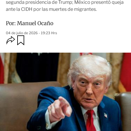
segunda presidencia de Trump; México presentó queja
ante la CIDH por las muertes de migrantes.
Por:
Manuel Ocaño
04 de julio de 2026 - 19:23 Hrs
O
G
u
p
a
c
r
i
d
o
a
n
r
e
s
d
e
c
o
m
p
a
r
t