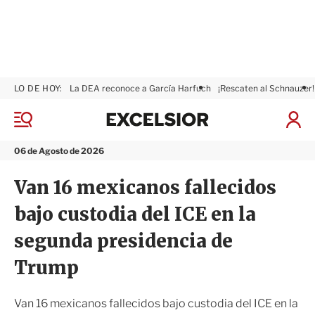
LO DE HOY:
La DEA reconoce a García Harfuch
¡Rescaten al Schnauzer!
E
x
M
I
c
e
n
n
e
i
06 de Agosto de 2026
ú
l
c
s
i
Van 16 mexicanos fallecidos
i
a
o
r
bajo custodia del ICE en la
r
S
e
segunda presidencia de
s
i
Trump
ó
n
Van 16 mexicanos fallecidos bajo custodia del ICE en la