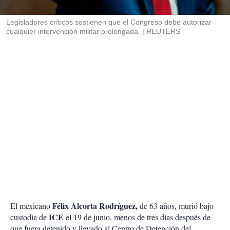
i
r
Legisladores críticos sostienen que el Congreso debe autorizar
cualquier intervención militar prolongada.
REUTERS
Félix Alcorta Rodríguez,
El mexicano
de 63 años, murió bajo
ICE
custodia de
el 19 de junio, menos de tres días después de
que fuera detenido y llevado al Centro de Detención del