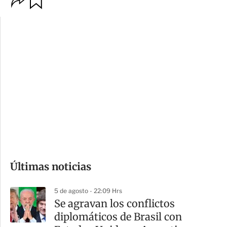
p
u
c
a
i
r
o
d
n
a
e
r
s
d
e
c
o
Últimas noticias
m
p
5 de agosto - 22:09 Hrs
a
Se agravan los conflictos
r
diplomáticos de Brasil con
t