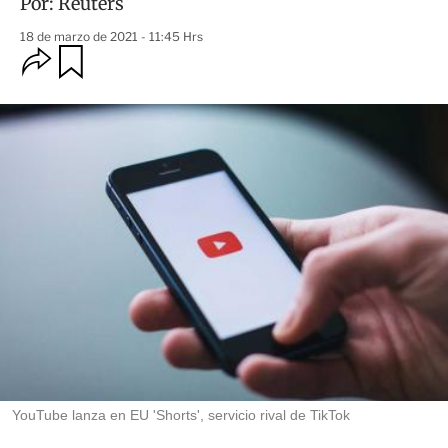
Por:
Reuters
18 de marzo de 2021 - 11:45 Hrs
O
G
u
p
a
c
r
i
d
o
a
n
r
e
s
d
e
c
o
m
p
a
r
t
i
r
YouTube lanza en EU 'Shorts', servicio rival de TikTok