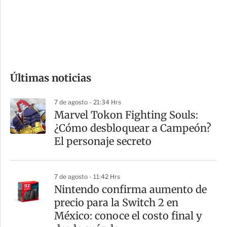
s
d
e
c
o
Últimas noticias
m
p
7 de agosto - 21:34 Hrs
a
Marvel Tokon Fighting Souls:
r
¿Cómo desbloquear a Campeón?
t
El personaje secreto
i
r
7 de agosto - 11:42 Hrs
Nintendo confirma aumento de
precio para la Switch 2 en
México: conoce el costo final y