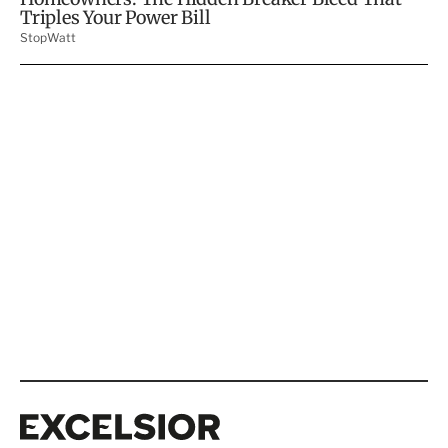
Excelsior
Excelsior