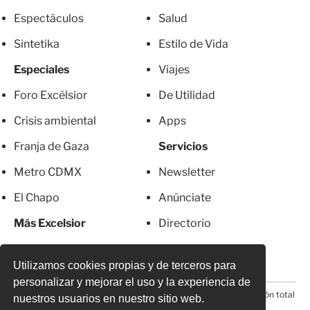
Espectáculos
Salud
Sintetika
Estilo de Vida
Especiales
Viajes
Foro Excélsior
De Utilidad
Crisis ambiental
Apps
Franja de Gaza
Servicios
Metro CDMX
Newsletter
El Chapo
Anúnciate
Más Excelsior
Directorio
Mujeres
Suscripciones
Utilizamos cookies propias y de terceros para
personalizar y mejorar el uso y la experiencia de
© 2026 Todos los derechos reservados. Prohibida la reproducción total
nuestros usuarios en nuestro sitio web.
o parcial, incluyendo cualquier medio electrónico*