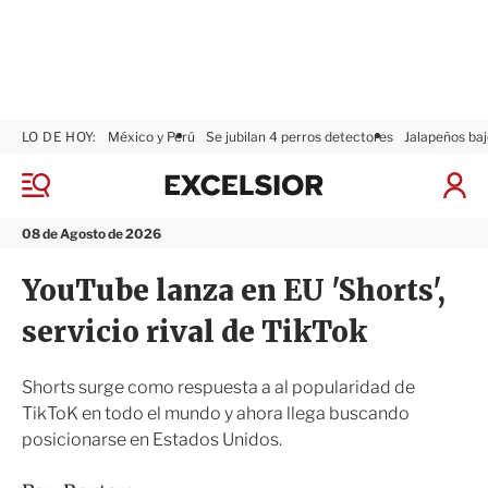
LO DE HOY:
México y Perú
Se jubilan 4 perros detectores
Jalapeños baj
E
x
M
I
c
e
n
n
e
i
08 de Agosto de 2026
ú
l
c
s
i
YouTube lanza en EU 'Shorts',
i
a
o
r
servicio rival de TikTok
r
S
e
s
Shorts surge como respuesta a al popularidad de
i
TikToK en todo el mundo y ahora llega buscando
ó
posicionarse en Estados Unidos.
n