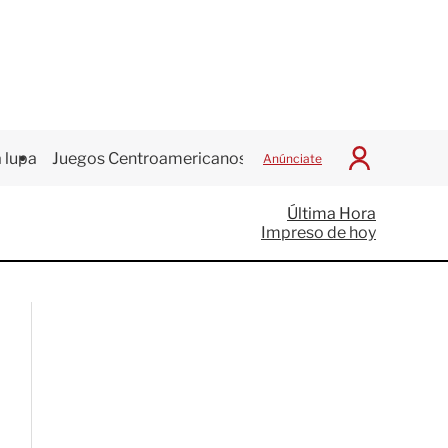
 lupa
Juegos Centroamericanos
Anúnciate
I
n
i
Última Hora
c
Impreso de hoy
i
a
r
S
e
s
i
ó
n