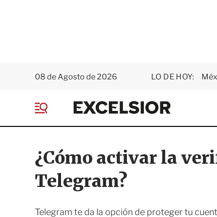
08 de Agosto de 2026
LO DE HOY:
Méxi
E
x
M
c
e
e
n
l
ú
s
¿Cómo activar la veri
i
o
Telegram?
r
Telegram te da la opción de proteger tu cuenta