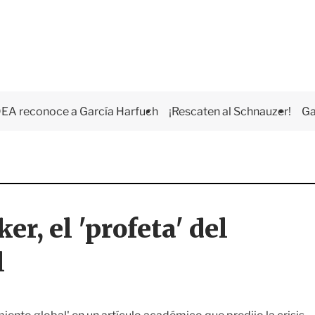
EA reconoce a García Harfuch
¡Rescaten al Schnauzer!
Ga
r, el 'profeta' del
l