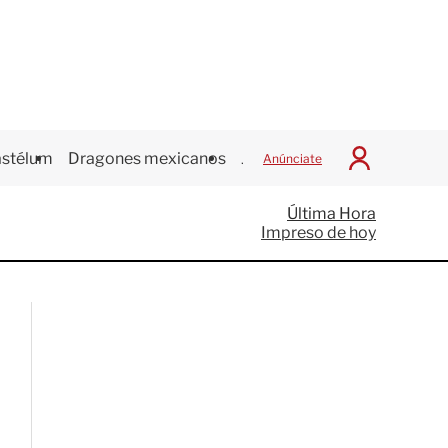
stélum
Dragones mexicanos
Juegos Centroamericanos
Anúnciate
I
n
i
Última Hora
c
Impreso de hoy
i
a
r
S
e
s
i
ó
n