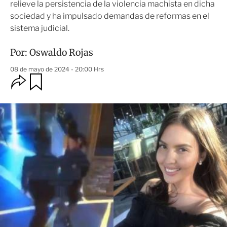
relieve la persistencia de la violencia machista en dicha
sociedad y ha impulsado demandas de reformas en el
sistema judicial.
Por:
Oswaldo Rojas
08 de mayo de 2024 - 20:00 Hrs
O
G
u
p
a
c
r
i
d
o
a
n
r
e
s
d
e
c
o
m
p
a
r