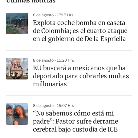
Últimas noticias
m
p
8 de agosto - 17:15 Hrs
a
Explota coche bomba en caseta
r
de Colombia; es el cuarto ataque
t
en el gobierno de De la Espriella
i
r
8 de agosto - 15:20 Hrs
EU buscará a mexicanos que ha
deportado para cobrarles multas
millonarias
8 de agosto - 15:07 Hrs
“No sabemos cómo está mi
padre”: Pastor sufre derrame
cerebral bajo custodia de ICE