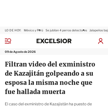
LO DE HOY:
México y Perú
Se jubilan 4 perros detectores
Jalapeños baj
E
x
M
I
c
e
n
n
e
i
09 de Agosto de 2026
ú
l
c
s
i
Filtran video del exministro
i
a
o
r
de Kazajitán golpeando a su
r
S
e
esposa la misma noche que
s
i
fue hallada muerta
ó
n
El caso del exministro de Kazajistán ha puesto de