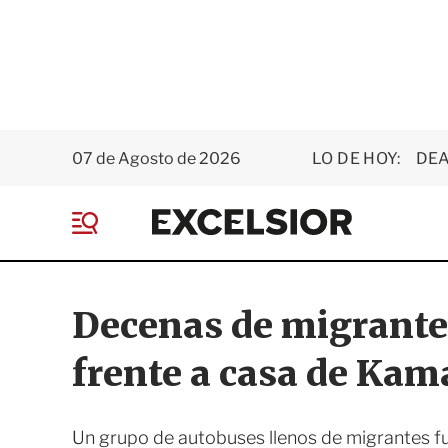
07 de Agosto de 2026
LO DE HOY:
DEA
E
x
M
c
e
e
n
l
ú
s
Decenas de migrante
i
o
frente a casa de Kam
r
Un grupo de autobuses llenos de migrantes fu