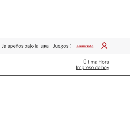
Jalapeños bajo la lupa
Juegos Centroamericanos
Anúnciate
I
n
i
Última Hora
c
Impreso de hoy
i
a
r
S
e
s
i
ó
n