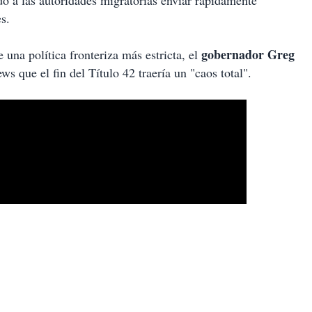
o a las autoridades migratorias enviar rápidamente
s.
gobernador Greg
 una política fronteriza más estricta, el
 que el fin del Título 42 traería un "caos total".