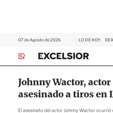
07 de Agosto de 2026
LO DE HOY:
DEA
E
x
M
c
e
e
n
l
ú
s
Johnny Wactor, actor 
i
o
asesinado a tiros en
r
El asesinato del actor Johnny Wactor ocurrió 