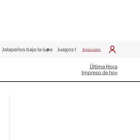
Jalapeños bajo la lupa
Juegos Centroamericanos
Anúnciate
I
n
i
Última Hora
c
Impreso de hoy
i
a
r
S
e
s
i
ó
n