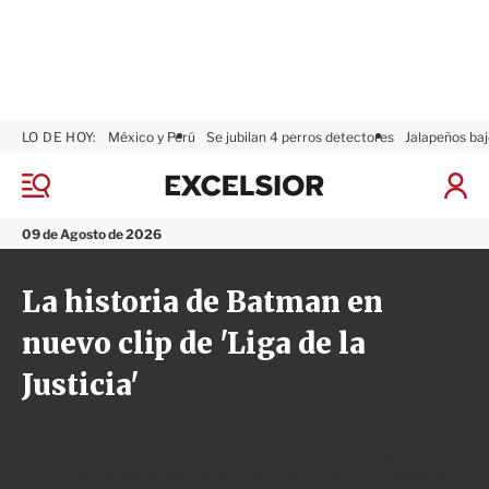
LO DE HOY:
México y Perú
Se jubilan 4 perros detectores
Jalapeños baj
E
x
M
I
c
e
n
n
e
i
09 de Agosto de 2026
ú
l
c
s
i
La historia de Batman en
i
a
o
r
nuevo clip de 'Liga de la
r
S
e
Justicia'
s
i
ó
n
En tan solo 60 segundos, el video realiza un repaso por
los 75 años del legendario Caballero Oscuro desde su