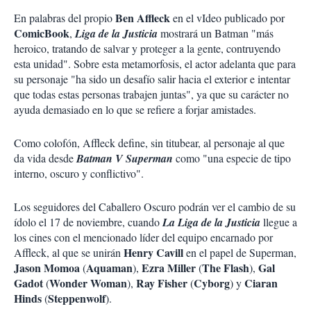
Ben Affleck
En palabras del propio
en el vIdeo publicado por
ComicBook
,
Liga de la Justicia
mostrará un Batman "más
heroico, tratando de salvar y proteger a la gente, contruyendo
esta unidad". Sobre esta metamorfosis, el actor adelanta que para
su personaje "ha sido un desafío salir hacia el exterior e intentar
que todas estas personas trabajen juntas", ya que su carácter no
ayuda demasiado en lo que se refiere a forjar amistades.
Como colofón, Affleck define, sin titubear, al personaje al que
da vida desde
Batman V Superman
como "una especie de tipo
interno, oscuro y conflictivo".
Los seguidores del Caballero Oscuro podrán ver el cambio de su
ídolo el 17 de noviembre, cuando
La Liga de la Justicia
llegue a
los cines con el mencionado líder del equipo encarnado por
Henry Cavill
Affleck, al que se unirán
en el papel de Superman,
Jason Momoa
Aquaman
Ezra Miller
The Flash
Gal
(
),
(
),
Gadot
Wonder Woman
Ray Fisher
Cyborg
Ciaran
(
),
(
) y
Hinds
Steppenwolf
(
).