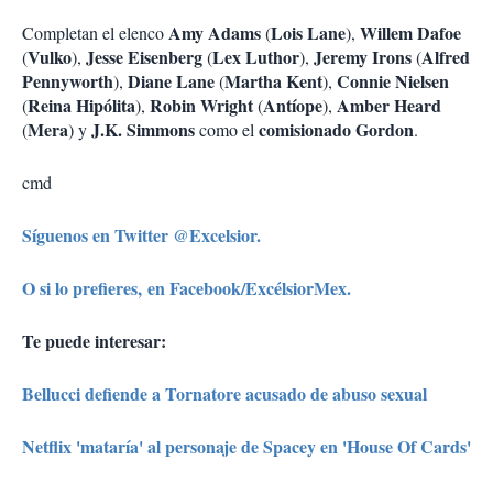
Amy Adams
Lois Lane
Willem Dafoe
Completan el elenco
(
),
Vulko
Jesse Eisenberg
Lex Luthor
Jeremy Irons
Alfred
(
),
(
),
(
Pennyworth
Diane Lane
Martha Kent
Connie Nielsen
),
(
),
Reina Hipólita
Robin Wright
Antíope
Amber Heard
(
),
(
),
Mera
J.K. Simmons
comisionado Gordon
(
) y
como el
.
cmd
Síguenos en Twitter @Excelsior.
O si lo prefieres, en Facebook/ExcélsiorMex.
Te puede interesar:
Bellucci defiende a Tornatore acusado de abuso sexual
Netflix 'mataría' al personaje de Spacey en 'House Of Cards'