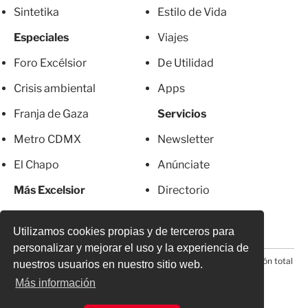
Sintetika
Estilo de Vida
Especiales
Viajes
Foro Excélsior
De Utilidad
Crisis ambiental
Apps
Franja de Gaza
Servicios
Metro CDMX
Newsletter
El Chapo
Anúnciate
Más Excelsior
Directorio
Mujeres
Suscripciones
Utilizamos cookies propias y de terceros para
personalizar y mejorar el uso y la experiencia de
© 2026 Todos los derechos reservados. Prohibida la reproducción total
nuestros usuarios en nuestro sitio web.
o parcial, incluyendo cualquier medio electrónico*
Más información