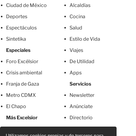
Ciudad de México
Alcaldías
Deportes
Cocina
Espectáculos
Salud
Sintetika
Estilo de Vida
Especiales
Viajes
Foro Excélsior
De Utilidad
Crisis ambiental
Apps
Franja de Gaza
Servicios
Metro CDMX
Newsletter
El Chapo
Anúnciate
Más Excelsior
Directorio
Mujeres
Suscripciones
Utilizamos cookies propias y de terceros para