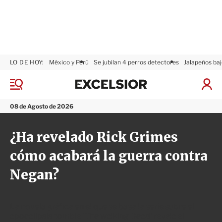
LO DE HOY:
México y Perú
Se jubilan 4 perros detectores
Jalapeños baj
E
x
M
I
c
e
n
n
e
i
08 de Agosto de 2026
ú
l
c
s
i
¿Ha revelado Rick Grimes
i
a
o
r
cómo acabará la guerra contra
r
S
e
Negan?
s
i
ó
n
La novela gráfica en el que se basa la serie sobre el
apocalipsis zombie 'The walking Dead' revela el