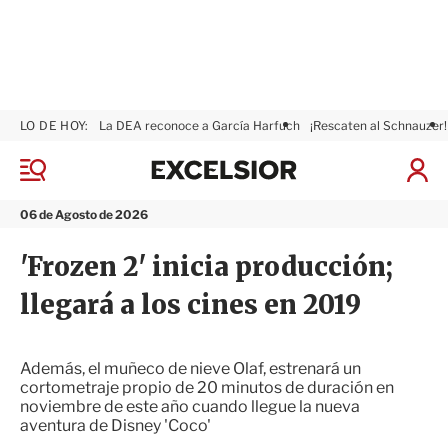
LO DE HOY:
La DEA reconoce a García Harfuch
¡Rescaten al Schnauzer!
E
x
M
I
c
e
n
n
e
i
06 de Agosto de 2026
ú
l
c
s
i
'Frozen 2' inicia producción;
i
a
o
r
llegará a los cines en 2019
r
S
e
s
i
Además, el muñeco de nieve Olaf, estrenará un
ó
cortometraje propio de 20 minutos de duración en
n
noviembre de este año cuando llegue la nueva
aventura de Disney 'Coco'