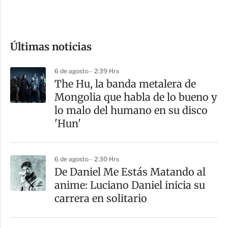
e
c
o
Últimas noticias
m
p
6 de agosto - 2:39 Hrs
a
The Hu, la banda metalera de
r
Mongolia que habla de lo bueno y
t
lo malo del humano en su disco
i
'Hun'
r
6 de agosto - 2:30 Hrs
De Daniel Me Estás Matando al
anime: Luciano Daniel inicia su
carrera en solitario