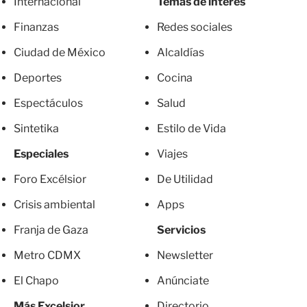
Internacional
Temas de interés
Finanzas
Redes sociales
Ciudad de México
Alcaldías
Deportes
Cocina
Espectáculos
Salud
Sintetika
Estilo de Vida
Especiales
Viajes
Foro Excélsior
De Utilidad
Crisis ambiental
Apps
Franja de Gaza
Servicios
Metro CDMX
Newsletter
El Chapo
Anúnciate
Más Excelsior
Directorio