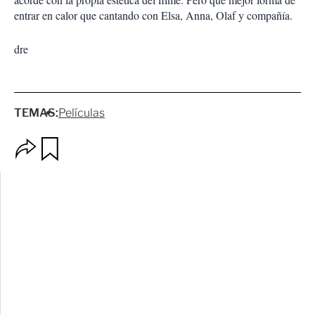
entrar en calor que cantando con Elsa, Anna, Olaf y compañía.
dre
TEMAS:
Películas
O
G
p
u
c
a
i
r
o
d
n
a
e
r
s
d