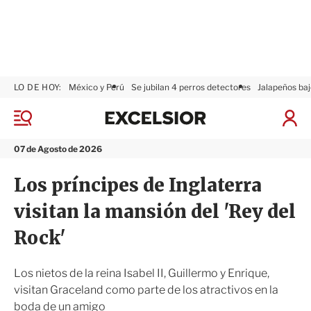
LO DE HOY:
México y Perú
Se jubilan 4 perros detectores
Jalapeños baj
E
x
M
I
c
e
n
n
e
i
07 de Agosto de 2026
ú
l
c
s
i
Los príncipes de Inglaterra
i
a
o
r
visitan la mansión del 'Rey del
r
S
e
Rock'
s
i
ó
Los nietos de la reina Isabel II, Guillermo y Enrique,
n
visitan Graceland como parte de los atractivos en la
boda de un amigo