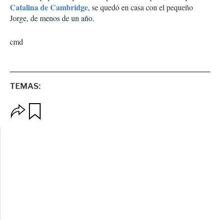
Catalina de Cambridge
, se quedó en casa con el pequeño
Jorge, de menos de un año.
cmd
TEMAS:
O
G
p
u
c
a
i
r
o
d
n
a
e
r
s
d