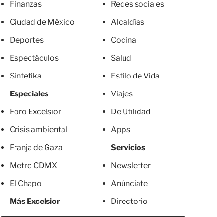
Finanzas
Redes sociales
Ciudad de México
Alcaldías
Deportes
Cocina
Espectáculos
Salud
Sintetika
Estilo de Vida
Especiales
Viajes
Foro Excélsior
De Utilidad
Crisis ambiental
Apps
Franja de Gaza
Servicios
Metro CDMX
Newsletter
El Chapo
Anúnciate
Más Excelsior
Directorio