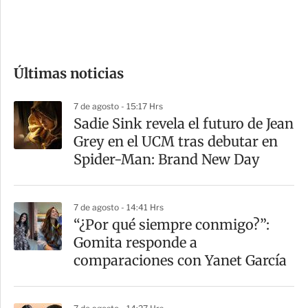
e
c
o
Últimas noticias
m
p
7 de agosto - 15:17 Hrs
a
Sadie Sink revela el futuro de Jean
r
Grey en el UCM tras debutar en
t
Spider-Man: Brand New Day
i
r
7 de agosto - 14:41 Hrs
“¿Por qué siempre conmigo?”:
Gomita responde a
comparaciones con Yanet García