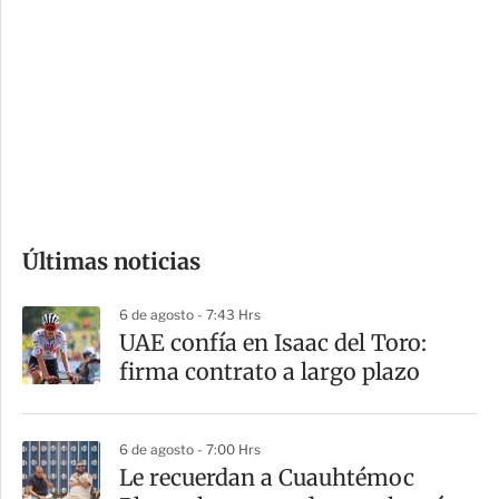
o
d
n
a
e
r
s
d
e
c
o
Últimas noticias
m
p
6 de agosto - 7:43 Hrs
a
UAE confía en Isaac del Toro:
r
firma contrato a largo plazo
t
i
6 de agosto - 7:00 Hrs
r
Le recuerdan a Cuauhtémoc