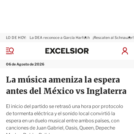
LO DE HOY:
La DEA reconoce a García Harfuch
¡Rescaten al Schnauzer!
E
x
M
I
c
e
n
n
e
i
06 de Agosto de 2026
ú
l
c
s
i
La música ameniza la espera
i
a
o
r
antes del México vs Inglaterra
r
S
e
s
El inicio del partido se retrasó una hora por protocolo
i
de tormenta eléctrica y el sonido local convirtió la
ó
espera en un duelo musical entre ambos países, con
n
canciones de Juan Gabriel, Oasis, Queen, Depeche