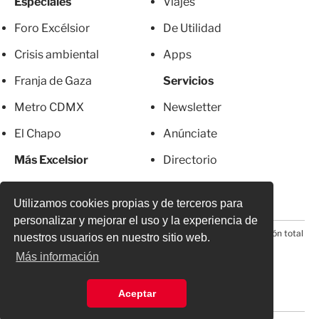
Especiales
Viajes
Foro Excélsior
De Utilidad
Crisis ambiental
Apps
Franja de Gaza
Servicios
Metro CDMX
Newsletter
El Chapo
Anúnciate
Más Excelsior
Directorio
Mujeres
Suscripciones
Utilizamos cookies propias y de terceros para
personalizar y mejorar el uso y la experiencia de
© 2026 Todos los derechos reservados. Prohibida la reproducción total
nuestros usuarios en nuestro sitio web.
o parcial, incluyendo cualquier medio electrónico*
Más información
Aceptar