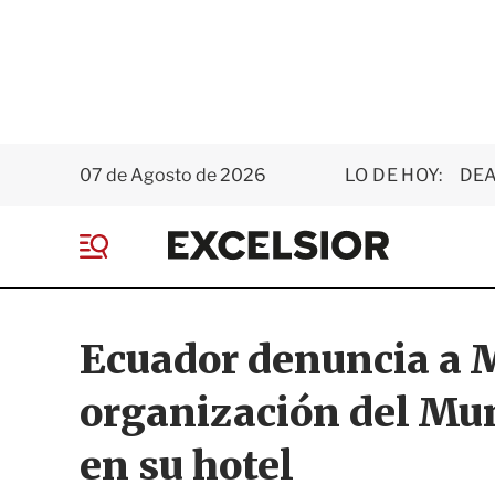
07 de Agosto de 2026
LO DE HOY:
DEA
E
x
M
c
e
e
n
l
ú
s
Ecuador denuncia a M
i
o
organización del Mun
r
en su hotel