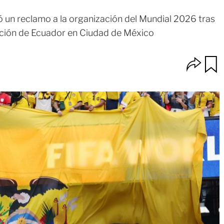
 un reclamo a la organización del Mundial 2026 tras
ración de Ecuador en Ciudad de México
O
u
p
a
c
r
i
d
o
a
n
r
e
s
d
e
c
o
m
p
a
r
t
i