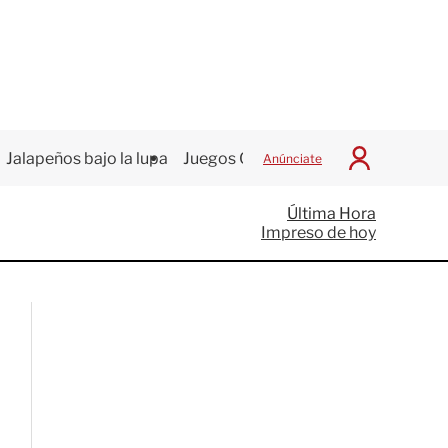
Jalapeños bajo la lupa
Juegos Centroamericanos
Anúnciate
I
n
i
Última Hora
c
Impreso de hoy
i
a
r
S
e
s
i
ó
n