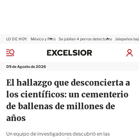
LO DE HOY:
México y Perú
Se jubilan 4 perros detectores
Jalapeños baj
E
x
M
I
c
e
n
n
e
i
09 de Agosto de 2026
ú
l
c
s
i
El hallazgo que desconcierta a
i
a
o
r
los científicos: un cementerio
r
S
e
de ballenas de millones de
s
i
años
ó
n
Un equipo de investigadores descubrió en las