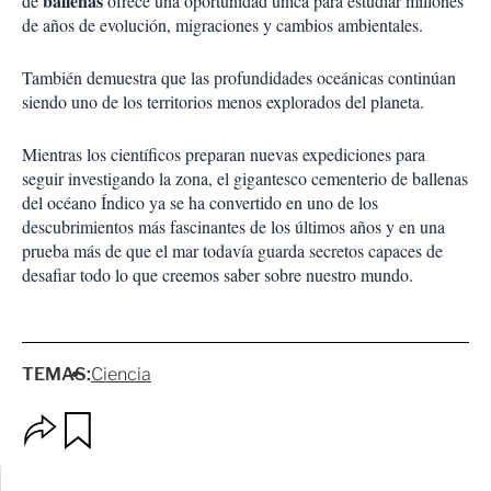
ballenas
de
ofrece una oportunidad única para estudiar millones
de años de evolución, migraciones y cambios ambientales.
También demuestra que las profundidades oceánicas continúan
siendo uno de los territorios menos explorados del planeta.
Mientras los científicos preparan nuevas expediciones para
seguir investigando la zona, el gigantesco cementerio de ballenas
del océano Índico ya se ha convertido en uno de los
descubrimientos más fascinantes de los últimos años y en una
prueba más de que el mar todavía guarda secretos capaces de
desafiar todo lo que creemos saber sobre nuestro mundo.
TEMAS:
Ciencia
O
G
p
u
c
a