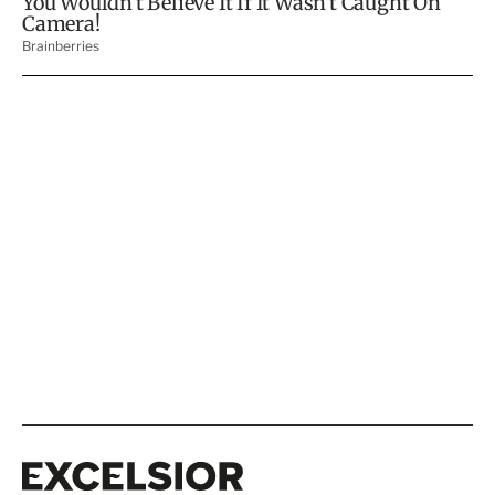
Excelsior
Excelsior