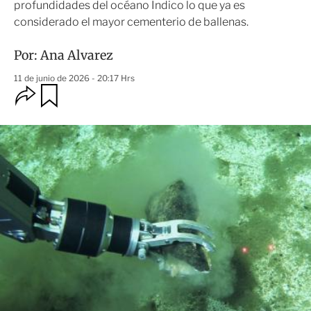
profundidades del océano Índico lo que ya es
considerado el mayor cementerio de ballenas.
Por:
Ana Alvarez
11 de junio de 2026 - 20:17 Hrs
O
G
u
p
a
c
r
i
d
o
a
n
r
e
s
d
e
c
o
m
p
a
r
t