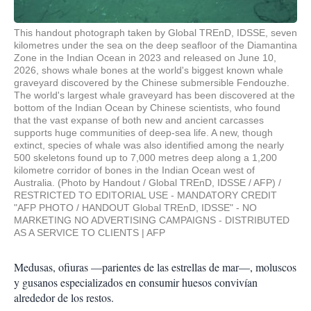
This handout photograph taken by Global TREnD, IDSSE, seven
kilometres under the sea on the deep seafloor of the Diamantina
Zone in the Indian Ocean in 2023 and released on June 10,
2026, shows whale bones at the world's biggest known whale
graveyard discovered by the Chinese submersible Fendouzhe.
The world's largest whale graveyard has been discovered at the
bottom of the Indian Ocean by Chinese scientists, who found
that the vast expanse of both new and ancient carcasses
supports huge communities of deep-sea life. A new, though
extinct, species of whale was also identified among the nearly
500 skeletons found up to 7,000 metres deep along a 1,200
kilometre corridor of bones in the Indian Ocean west of
Australia. (Photo by Handout / Global TREnD, IDSSE / AFP) /
RESTRICTED TO EDITORIAL USE - MANDATORY CREDIT
"AFP PHOTO / HANDOUT Global TREnD, IDSSE" - NO
MARKETING NO ADVERTISING CAMPAIGNS - DISTRIBUTED
AS A SERVICE TO CLIENTS
AFP
Medusas, ofiuras —parientes de las estrellas de mar—, moluscos
y gusanos especializados en consumir huesos convivían
alrededor de los restos.