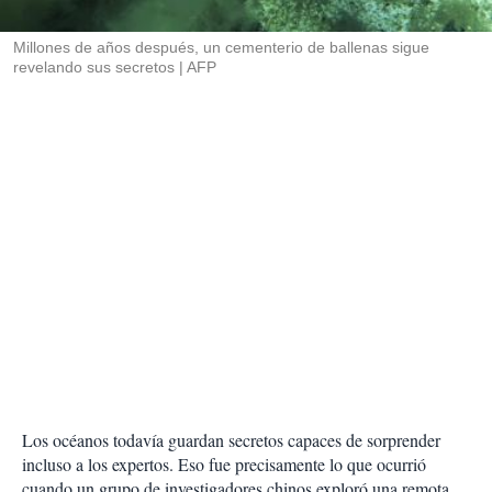
i
r
Millones de años después, un cementerio de ballenas sigue
revelando sus secretos
AFP
Los océanos todavía guardan secretos capaces de sorprender
incluso a los expertos. Eso fue precisamente lo que ocurrió
cuando un grupo de investigadores chinos exploró una remota