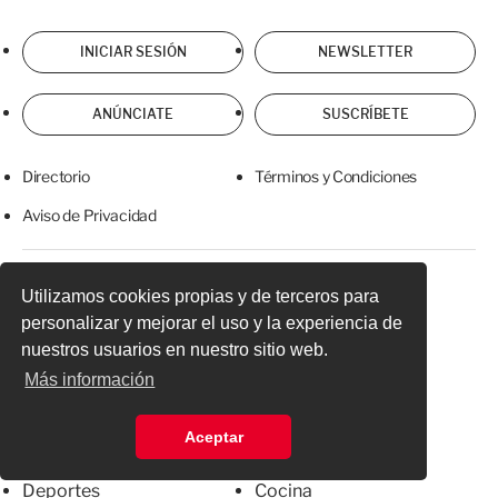
INICIAR SESIÓN
NEWSLETTER
ANÚNCIATE
SUSCRÍBETE
Directorio
Términos y Condiciones
Aviso de Privacidad
Secciones
Suplementos
Utilizamos cookies propias y de terceros para
personalizar y mejorar el uso y la experiencia de
Nacional
Última Hora
nuestros usuarios en nuestro sitio web.
Internacional
Temas de interés
Más información
Finanzas
Redes sociales
Aceptar
Ciudad de México
Alcaldías
Deportes
Cocina