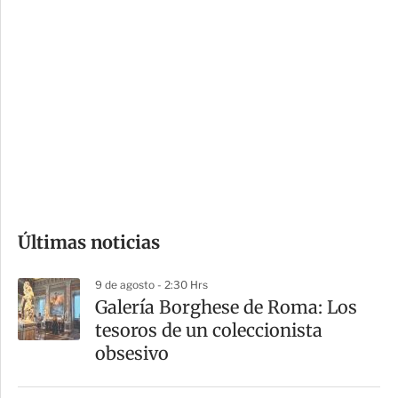
i
r
o
d
n
a
e
r
s
d
e
c
o
Últimas noticias
m
p
9 de agosto - 2:30 Hrs
a
Galería Borghese de Roma: Los
r
tesoros de un coleccionista
t
obsesivo
i
r