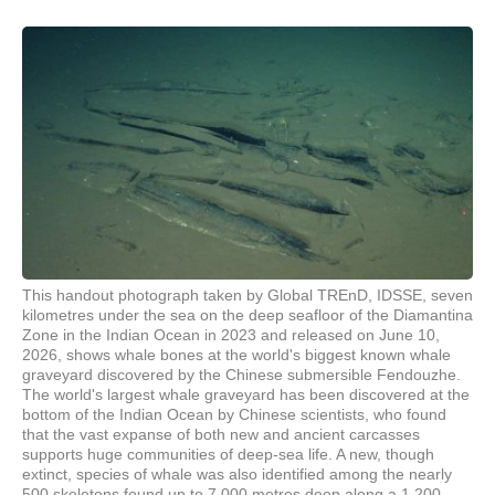
This handout photograph taken by Global TREnD, IDSSE, seven
kilometres under the sea on the deep seafloor of the Diamantina
Zone in the Indian Ocean in 2023 and released on June 10,
2026, shows whale bones at the world's biggest known whale
graveyard discovered by the Chinese submersible Fendouzhe.
The world's largest whale graveyard has been discovered at the
bottom of the Indian Ocean by Chinese scientists, who found
that the vast expanse of both new and ancient carcasses
supports huge communities of deep-sea life. A new, though
extinct, species of whale was also identified among the nearly
500 skeletons found up to 7,000 metres deep along a 1,200