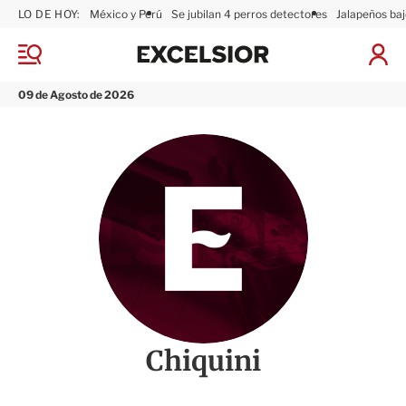
LO DE HOY:
México y Perú
Se jubilan 4 perros detectores
Jalapeños baj
E
x
M
I
c
e
n
n
e
i
09 de Agosto de 2026
ú
l
c
s
i
i
a
o
r
r
S
e
s
i
ó
n
Chiquini