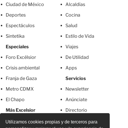
Ciudad de México
Alcaldías
Deportes
Cocina
Espectáculos
Salud
Sintetika
Estilo de Vida
Especiales
Viajes
Foro Excélsior
De Utilidad
Crisis ambiental
Apps
Franja de Gaza
Servicios
Metro CDMX
Newsletter
El Chapo
Anúnciate
Más Excelsior
Directorio
Mujeres
Suscripciones
Utilizamos cookies propias y de terceros para