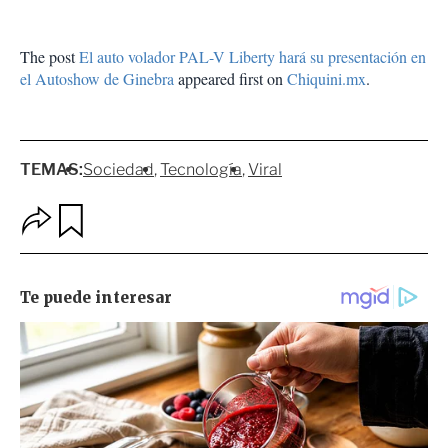
The post
El auto volador PAL-V Liberty hará su presentación en
el Autoshow de Ginebra
appeared first on
Chiquini.mx
.
TEMAS:
Sociedad
Tecnología
Viral
O
G
p
u
c
a
i
r
o
d
n
a
e
r
s
d