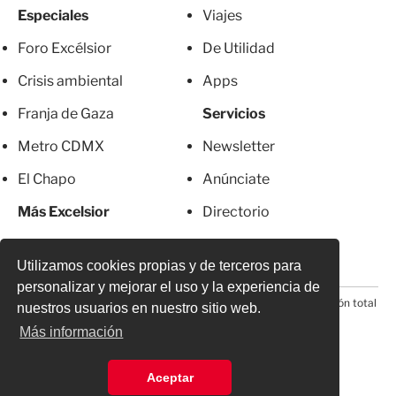
Especiales
Viajes
Foro Excélsior
De Utilidad
Crisis ambiental
Apps
Franja de Gaza
Servicios
Metro CDMX
Newsletter
El Chapo
Anúnciate
Más Excelsior
Directorio
Mujeres
Suscripciones
Utilizamos cookies propias y de terceros para
personalizar y mejorar el uso y la experiencia de
© 2026 Todos los derechos reservados. Prohibida la reproducción total
nuestros usuarios en nuestro sitio web.
o parcial, incluyendo cualquier medio electrónico*
Más información
Aceptar