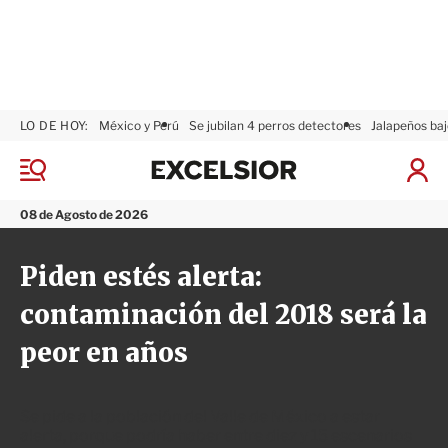
LO DE HOY:
México y Perú
Se jubilan 4 perros detectores
Jalapeños baj
E
x
M
I
c
e
n
n
e
i
08 de Agosto de 2026
ú
l
c
s
i
Piden estés alerta:
i
a
o
r
contaminación del 2018 será la
r
S
e
peor en años
s
i
ó
n
Se pide a la población del Valle de México a estar
alerta, porque podría haber entre diez y 15 escenarios