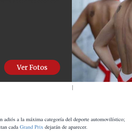
mente en contradicción con
Ver Fotos
án adiós a la máxima categoría del deporte automovilístico;
itan cada
Grand Prix
dejarán de aparecer.