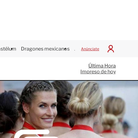
stélum
Dragones mexicanos
Juegos Centroamericanos
Anúnciate
I
n
i
Última Hora
c
Impreso de hoy
i
a
r
S
e
s
i
ó
n