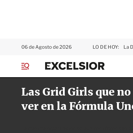
06 de Agosto de 2026
LO DE HOY:
La D
E
x
M
c
e
e
n
l
Las Grid Girls que no
ú
s
i
o
ver en la Fórmula Un
r
La máxima organización del automovilismo dijo qu