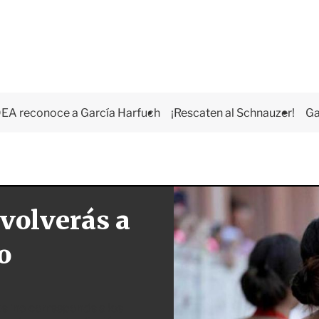
EA reconoce a García Harfuch
¡Rescaten al Schnauzer!
Ga
 volverás a
o
e 'no corresponde a los