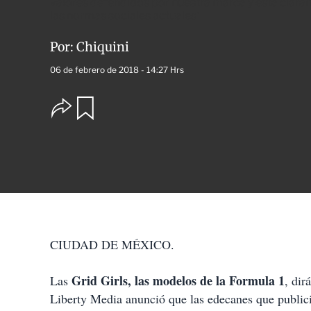
valores defendidos por nuestra marca y está clara
las normas sociales actuales'
Por:
Chiquini
06 de febrero de 2018 - 14:27 Hrs
O
G
u
p
a
c
r
i
d
o
a
n
r
e
s
d
e
c
CIUDAD DE MÉXICO.
o
m
p
Grid Girls, las modelos de la Formula 1
Las
, dir
a
Liberty Media anunció que las edecanes que public
r