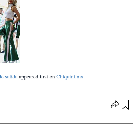
de salida
appeared first on
Chiquini.mx
.
O
p
u
c
a
i
r