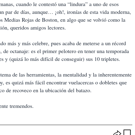
emanas, cuando le contestó una “lindura” a uno de esos
 un par de días, aunque… ¡oh!, ironías de esta vida moderna,
los Medias Rojas de Boston, en algo que se volvió como la
sión, queridos amigos lectores.
ndo más y más celebre, pues acaba de meterse a un récord
, de octanaje: es el primer pelotero en tener una temporada
 y (quizá lo más difícil de conseguir) sus 10 tripletes.
tema de las herramientas, la mentalidad y la inherentemente
hoy, es quizá más fácil encontrar vuelacercas o dobletes que
oco de recoveco en la ubicación del batazo.
nte tremendos.
O