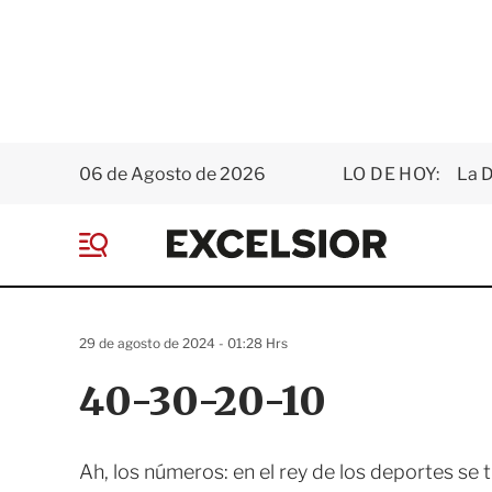
06 de Agosto de 2026
LO DE HOY:
La D
E
x
M
c
e
e
n
l
ú
s
29 de agosto de 2024 - 01:28 Hrs
i
o
40-30-20-10
r
Ah, los números: en el rey de los deportes se 