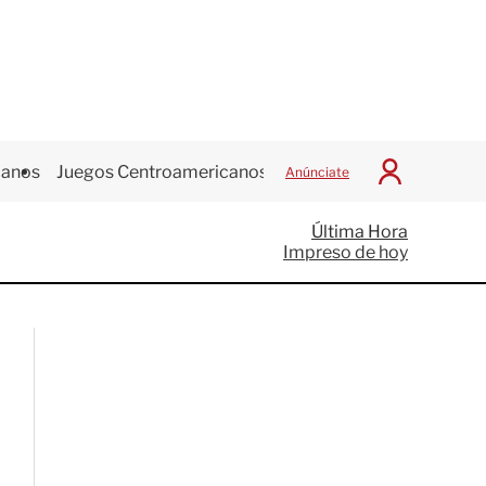
canos
Juegos Centroamericanos
Anúnciate
I
n
i
Última Hora
c
Impreso de hoy
i
a
r
S
e
s
i
ó
n