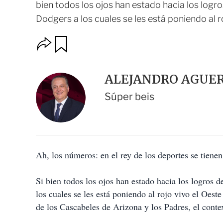
bien todos los ojos han estado hacia los logr
Dodgers a los cuales se les está poniendo al roj
O
G
u
p
a
c
r
i
d
ALEJANDRO AGUE
o
a
n
r
Súper beis
e
s
d
e
c
o
Ah, los números: en el rey de los deportes se tien
m
p
a
Si bien todos los ojos han estado hacia los logros 
r
t
los cuales se les está poniendo al rojo vivo el Oest
i
de los Cascabeles de Arizona y los Padres, el cont
r