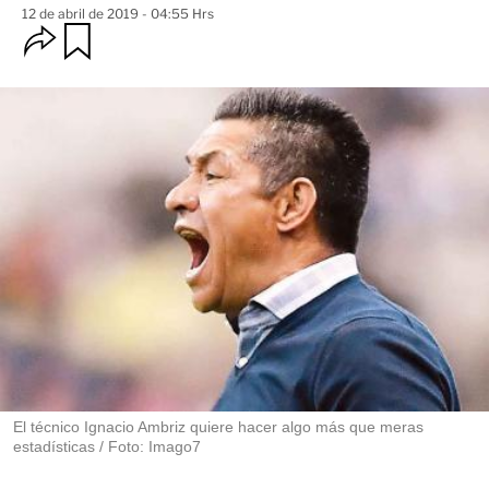
12 de abril de 2019 - 04:55 Hrs
O
G
u
p
a
c
r
i
d
o
a
n
r
e
s
d
e
c
o
m
p
a
r
t
i
r
El técnico Ignacio Ambriz quiere hacer algo más que meras
estadísticas / Foto: Imago7