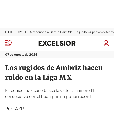
LO DE HOY:
DEA reconoce a García Harfuch
Se jubilan 4 perros detecto
E
x
M
I
c
e
n
n
e
i
07 de Agosto de 2026
ú
l
c
s
i
Los rugidos de Ambriz hacen
i
a
o
r
ruido en la Liga MX
r
S
e
s
El técnico mexicano busca la victoria número 11
i
consecutiva con el León, para imponer récord
ó
n
Por:
AFP