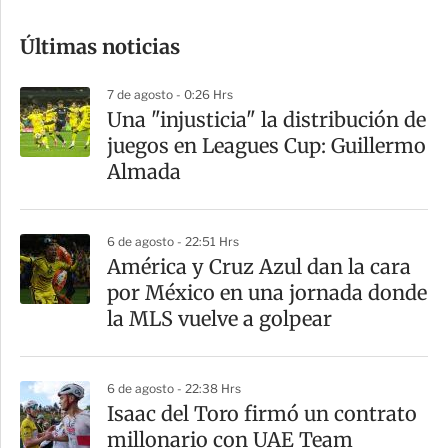
o
Últimas noticias
m
p
7 de agosto - 0:26 Hrs
a
Una "injusticia" la distribución de
r
juegos en Leagues Cup: Guillermo
t
Almada
i
r
6 de agosto - 22:51 Hrs
América y Cruz Azul dan la cara
por México en una jornada donde
la MLS vuelve a golpear
6 de agosto - 22:38 Hrs
Isaac del Toro firmó un contrato
millonario con UAE Team