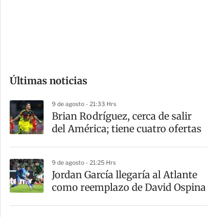
e
r
s
d
e
c
o
Últimas noticias
m
p
9 de agosto - 21:33 Hrs
a
Brian Rodríguez, cerca de salir
r
del América; tiene cuatro ofertas
t
i
9 de agosto - 21:25 Hrs
r
Jordan García llegaría al Atlante
como reemplazo de David Ospina