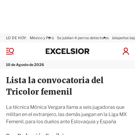
LO DE HOY:
México y Perú
Se jubilan 4 perros detectores
Jalapeños baj
E
x
M
I
c
e
n
n
e
i
10 de Agosto de 2026
ú
l
c
s
i
Lista la convocatoria del
i
a
o
r
Tricolor femenil
r
S
e
s
La técnica Mónica Vergara llama a seis jugadoras que
i
militan en el extranjero, las demás juegan en la Liga MX
ó
Femenil, para los duelos ante Eslovaquia y España
n