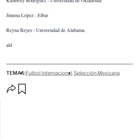
Kimberly Rodríguez - Universidad de Oklahoma
Jimena López - Eibar
Reyna Reyes - Universidad de Alabama.
ald
TEMAS:
Futbol Internacional
Selección Mexicana
O
G
p
u
c
a
i
r
o
d
n
a