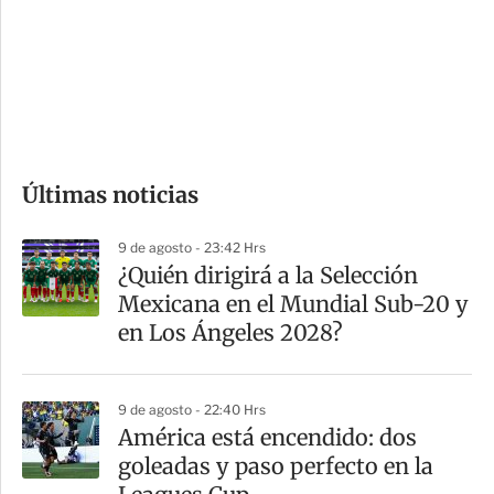
e
r
s
d
e
c
o
Últimas noticias
m
p
9 de agosto - 23:42 Hrs
a
¿Quién dirigirá a la Selección
r
Mexicana en el Mundial Sub-20 y
t
en Los Ángeles 2028?
i
r
9 de agosto - 22:40 Hrs
América está encendido: dos
goleadas y paso perfecto en la