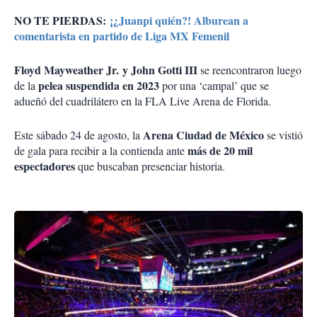
NO TE PIERDAS:
¡¿Juanpi quién?! Alburean a
comentarista en partido de Liga MX Femenil
Floyd Mayweather Jr. y John Gotti III
se reencontraron luego
pelea suspendida en 2023
de la
por una ‘campal’ que se
adueñó del cuadrilátero en la FLA Live Arena de Florida.
Arena Ciudad de México
Este sábado 24 de agosto, la
se vistió
más de 20 mil
de gala para recibir a la contienda ante
espectadores
que buscaban presenciar historia.