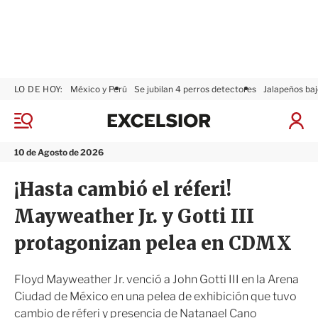
LO DE HOY:
México y Perú
Se jubilan 4 perros detectores
Jalapeños baj
E
x
M
I
c
e
n
n
e
i
10 de Agosto de 2026
ú
l
c
s
i
¡Hasta cambió el réferi!
i
a
o
r
Mayweather Jr. y Gotti III
r
S
e
protagonizan pelea en CDMX
s
i
ó
Floyd Mayweather Jr. venció a John Gotti III en la Arena
n
Ciudad de México en una pelea de exhibición que tuvo
cambio de réferi y presencia de Natanael Cano