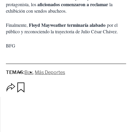
aficionados comenzaron a reclamar
protagonista, los
la
exhibición con sendos abucheos.
Floyd Mayweather terminaría alabado
Finalmente,
por el
público y reconociendo la trayectoria de Julio César Chávez.
BFG
TEMAS:
Box
Más Deportes
O
G
p
u
c
a
i
r
o
d
n
a