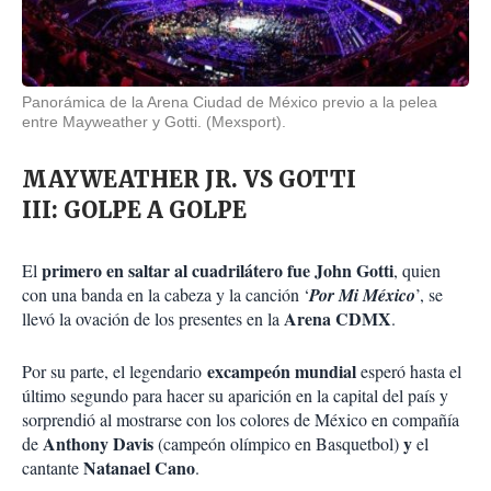
Panorámica de la Arena Ciudad de México previo a la pelea
entre Mayweather y Gotti. (Mexsport).
MAYWEATHER JR. VS GOTTI
III: GOLPE A GOLPE
primero en saltar al cuadrilátero fue John Gotti
El
, quien
con una banda en la cabeza y la canción ‘
Por Mi México
’, se
Arena CDMX
llevó la ovación de los presentes en la
.
excampeón mundial
Por su parte, el legendario
esperó hasta el
último segundo para hacer su aparición en la capital del país y
sorprendió al mostrarse con los colores de México en compañía
Anthony Davis
y
de
(campeón olímpico en Basquetbol)
el
Natanael Cano
cantante
.