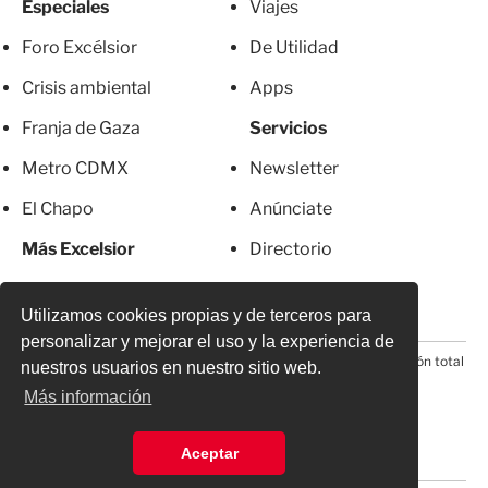
Especiales
Viajes
Foro Excélsior
De Utilidad
Crisis ambiental
Apps
Franja de Gaza
Servicios
Metro CDMX
Newsletter
El Chapo
Anúnciate
Más Excelsior
Directorio
Mujeres
Suscripciones
Utilizamos cookies propias y de terceros para
personalizar y mejorar el uso y la experiencia de
© 2026 Todos los derechos reservados. Prohibida la reproducción total
nuestros usuarios en nuestro sitio web.
o parcial, incluyendo cualquier medio electrónico*
Más información
Aceptar