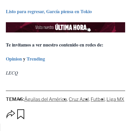
Listo para regresar, García piensa en Tokio
Te invitamos a ver nuestro contenido en redes de:
Opinion
y
Trending
LECQ
TEMAS:
Águilas del América
Cruz Azul
Futbol
Liga MX
O
G
p
u
c
a