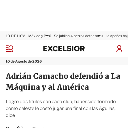
LO DE HOY:
México y Perú
Se jubilan 4 perros detectores
Jalapeños baj
E
x
M
I
c
e
n
n
e
i
10 de Agosto de 2026
ú
l
c
s
i
Adrián Camacho defendió a La
i
a
o
r
Máquina y al América
r
S
e
s
Logró dos títulos con cada club; haber sido formado
i
como celeste le costó jugar una final con las Águilas,
ó
dice
n