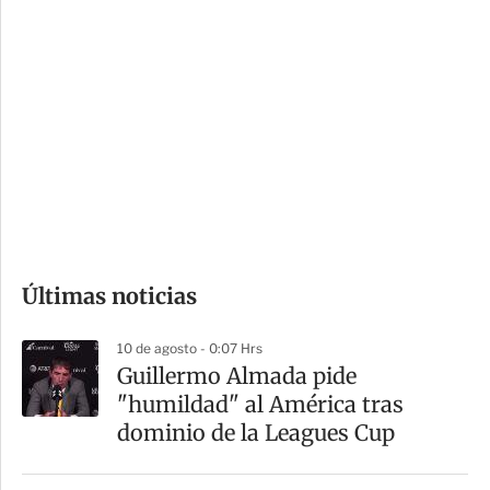
i
r
o
d
n
a
e
r
s
d
e
c
o
Últimas noticias
m
p
10 de agosto - 0:07 Hrs
a
Guillermo Almada pide
r
"humildad" al América tras
t
dominio de la Leagues Cup
i
r