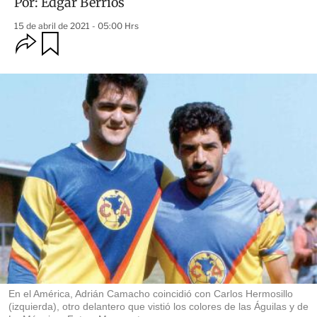
Por:
Édgar Berrios
15 de abril de 2021 - 05:00 Hrs
O
G
u
p
a
c
r
i
d
o
a
n
r
e
s
d
e
c
o
m
p
a
r
t
i
r
En el América, Adrián Camacho coincidió con Carlos Hermosillo
(izquierda), otro delantero que vistió los colores de las Águilas y de