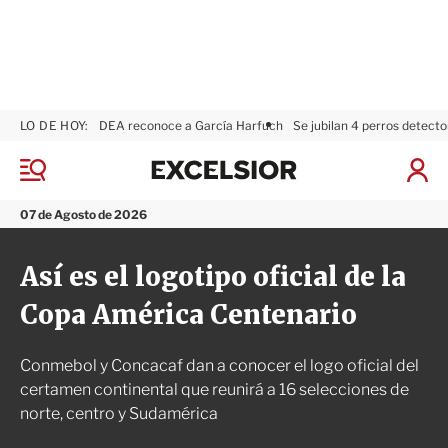
LO DE HOY:
DEA reconoce a García Harfuch
Se jubilan 4 perros detecto
E
x
M
I
c
e
n
n
e
i
07 de Agosto de 2026
ú
l
c
s
i
Así es el logotipo oficial de la
i
a
o
r
Copa América Centenario
r
S
e
s
Conmebol y Concacaf dan a conocer el logo oficial del
i
ó
certamen continental que reunirá a 16 selecciones de
n
norte, centro y Sudamérica