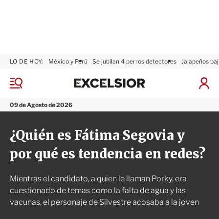
LO DE HOY:
México y Perú
Se jubilan 4 perros detectores
Jalapeños baj
E
x
M
I
c
e
n
n
e
i
09 de Agosto de 2026
ú
l
c
s
i
¿Quién es Fátima Segovia y
i
a
o
r
por qué es tendencia en redes?
r
S
e
s
Mientras el candidato, a quien le llaman Porky, era
i
ó
cuestionado de temas como la falta de agua y las
n
vacunas, el personaje de Silvestre acosaba a la joven