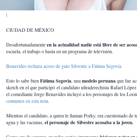
CIUDAD DE MÉXICO
en la actualidad nadie está libre de ser aco
Desafortunadamente
escuela, el trabajo o hasta en un programa de televisión.
Benavides rechaza acoso de gato Silvestre a Fátima Segovia
Fátima Segovia
modelo peruana
Esto lo sabe bien
, una
que fue ac
sketch en el que participó el candidato ultraderechista Rafael López
el comediante Jorge Benavides incluyó a los personajes de los Loo
contamos en esta nota.
Mientras el candidato, a quien le llaman Porky, era cuestionado de t
el personaje de Silvestre acosaba a la joven.
agua y las vacunas,
hicieron notar su 
Como era de esperar, en redes varios internautas