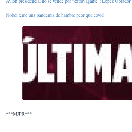
Avión presidencial no se vende por “extravagante”: López Obrador
Nobel teme una pandemia de hambre peor que covid
***MJPR***