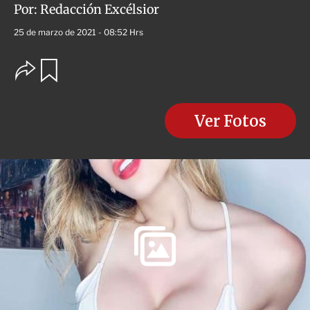
Por:
Redacción Excélsior
25 de marzo de 2021 - 08:52 Hrs
O
G
u
p
a
c
r
i
d
o
Ver Fotos
a
n
r
e
s
d
e
c
o
m
p
a
r
t
i
r