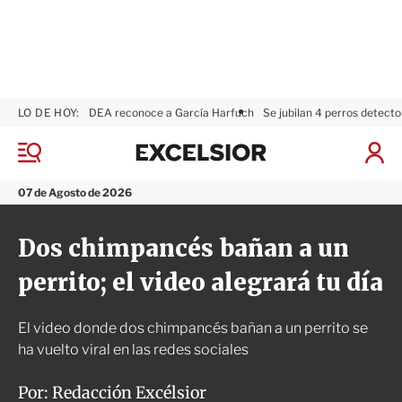
LO DE HOY:
DEA reconoce a García Harfuch
Se jubilan 4 perros detecto
E
x
M
I
c
e
n
n
e
i
07 de Agosto de 2026
ú
l
c
s
i
Dos chimpancés bañan a un
i
a
o
r
perrito; el video alegrará tu día
r
S
e
s
El video donde dos chimpancés bañan a un perrito se
i
ó
ha vuelto viral en las redes sociales
n
Por:
Redacción Excélsior