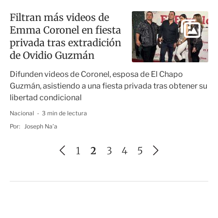
Filtran más videos de
Emma Coronel en fiesta
privada tras extradición
de Ovidio Guzmán
Difunden videos de Coronel, esposa de El Chapo
Guzmán, asistiendo a una fiesta privada tras obtener su
libertad condicional
Nacional
3 min de lectura
Por:
Joseph Na’a
A
S
1
2
3
4
5
n
i
t
g
e
u
r
i
i
e