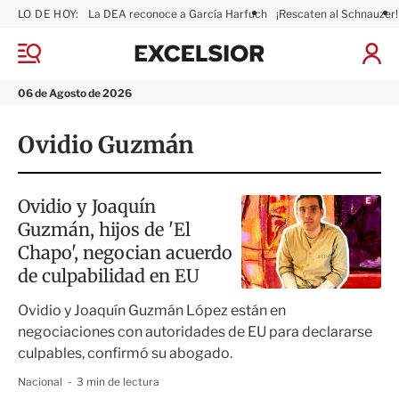
LO DE HOY:
La DEA reconoce a García Harfuch
¡Rescaten al Schnauzer!
E
x
M
I
c
e
n
n
e
i
06 de Agosto de 2026
ú
l
c
s
i
Ovidio Guzmán
i
a
o
r
r
S
e
Ovidio y Joaquín
s
Guzmán, hijos de 'El
i
ó
Chapo', negocian acuerdo
n
de culpabilidad en EU
Ovidio y Joaquín Guzmán López están en
negociaciones con autoridades de EU para declararse
culpables, confirmó su abogado.
Nacional
3 min de lectura