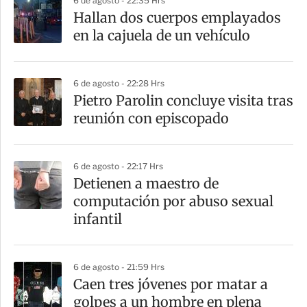
6 de agosto - 22:35 Hrs
a
Hallan dos cuerpos emplayados
r
en la cajuela de un vehículo
t
i
6 de agosto - 22:28 Hrs
r
Pietro Parolin concluye visita tras
reunión con episcopado
6 de agosto - 22:17 Hrs
Detienen a maestro de
computación por abuso sexual
infantil
6 de agosto - 21:59 Hrs
Caen tres jóvenes por matar a
golpes a un hombre en plena