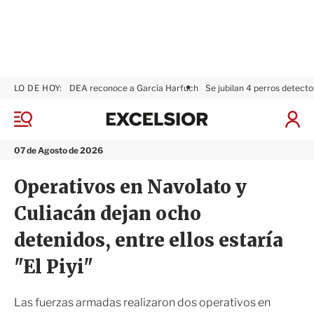
LO DE HOY:
DEA reconoce a García Harfuch
Se jubilan 4 perros detecto
E
x
M
I
c
e
n
n
e
i
07 de Agosto de 2026
ú
l
c
s
i
Operativos en Navolato y
i
a
o
r
Culiacán dejan ocho
r
S
e
detenidos, entre ellos estaría
s
i
"El Piyi"
ó
n
Las fuerzas armadas realizaron dos operativos en