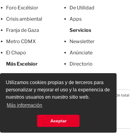
Foro Excélsior
De Utilidad
Crisis ambiental
Apps
Franja de Gaza
Servicios
Metro CDMX
Newsletter
El Chapo
Anúnciate
Más Excelsior
Directorio
Mujeres
Suscripciones
Utilizamos cookies propias y de terceros para
personalizar y mejorar el uso y la experiencia de
© 2026 Todos los derechos reservados. Prohibida la reproducción total
nuestros usuarios en nuestro sitio web.
o parcial, incluyendo cualquier medio electrónico*
Más información
Aceptar