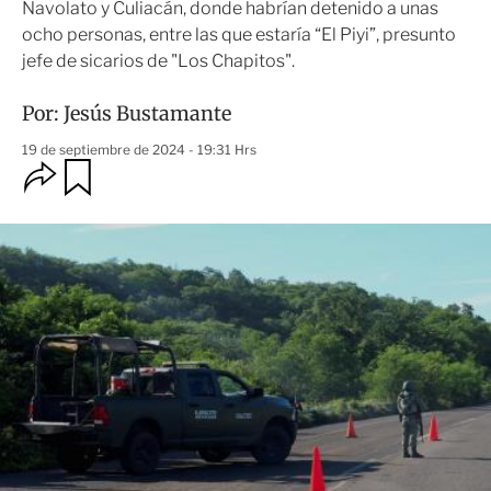
Navolato y Culiacán, donde habrían detenido a unas
ocho personas, entre las que estaría “El Piyi”, presunto
jefe de sicarios de "Los Chapitos".
Por:
Jesús Bustamante
19 de septiembre de 2024 - 19:31 Hrs
O
G
u
p
a
c
r
i
d
o
a
n
r
e
s
d
e
c
o
m
p
a
r