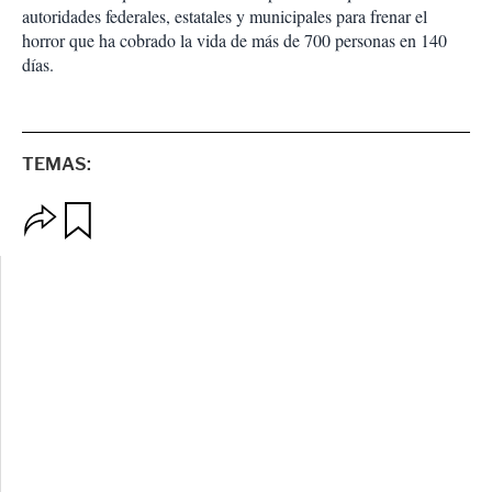
autoridades federales, estatales y municipales para frenar el
horror que ha cobrado la vida de más de 700 personas en 140
días.
TEMAS:
O
G
p
u
c
a
i
r
o
d
n
a
e
r
s
d