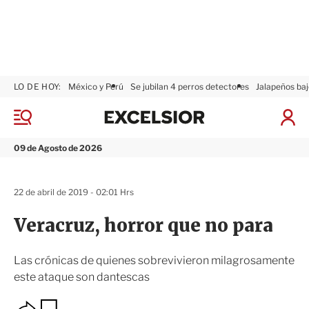
LO DE HOY:
México y Perú
Se jubilan 4 perros detectores
Jalapeños baj
E
x
M
I
c
e
n
n
e
i
09 de Agosto de 2026
ú
l
c
s
i
i
a
22 de abril de 2019 - 02:01 Hrs
o
r
r
S
Veracruz, horror que no para
e
s
i
Las crónicas de quienes sobrevivieron milagrosamente
ó
este ataque son dantescas
n
O
G