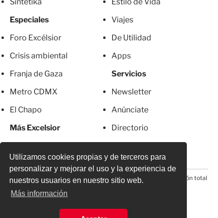
Sintetika
Estilo de Vida
Especiales
Viajes
Foro Excélsior
De Utilidad
Crisis ambiental
Apps
Franja de Gaza
Servicios
Metro CDMX
Newsletter
El Chapo
Anúnciate
Más Excelsior
Directorio
Mujeres
Suscripciones
Utilizamos cookies propias y de terceros para
personalizar y mejorar el uso y la experiencia de
© 2026 Todos los derechos reservados. Prohibida la reproducción total
nuestros usuarios en nuestro sitio web.
o parcial, incluyendo cualquier medio electrónico*
Más información