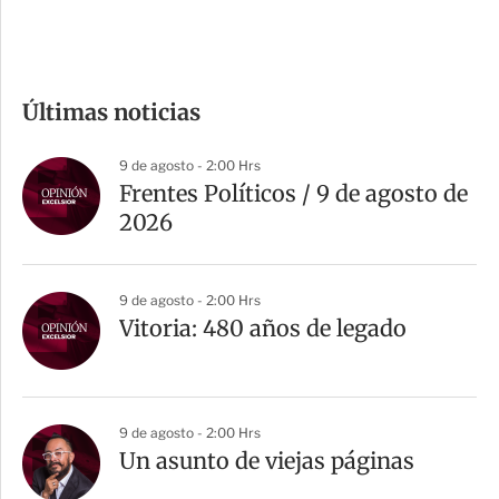
e
c
o
m
Últimas noticias
p
a
9 de agosto - 2:00 Hrs
r
Frentes Políticos / 9 de agosto de
t
2026
i
r
9 de agosto - 2:00 Hrs
Vitoria: 480 años de legado
9 de agosto - 2:00 Hrs
Un asunto de viejas páginas