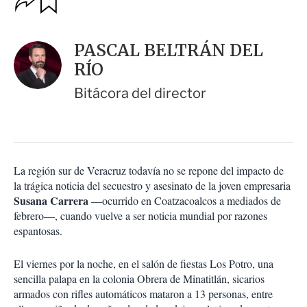
u
p
a
c
r
i
d
PASCAL BELTRÁN DEL
o
a
n
RÍO
r
e
s
Bitácora del director
d
e
c
o
m
p
La región sur de Veracruz todavía no se repone del impacto de
a
la trágica noticia del secuestro y asesinato de la joven empresaria
r
Susana Carrera
—ocurrido en Coatzacoalcos a mediados de
t
febrero—, cuando vuelve a ser noticia mundial por razones
i
espantosas.
r
El viernes por la noche, en el salón de fiestas Los Potro, una
sencilla palapa en la colonia Obrera de Minatitlán, sicarios
armados con rifles automáticos mataron a 13 personas, entre