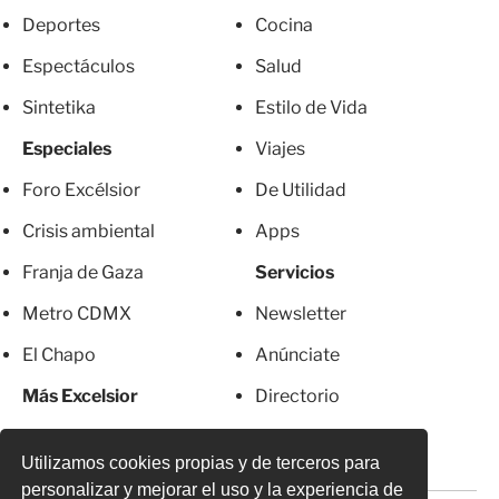
Deportes
Cocina
Espectáculos
Salud
Sintetika
Estilo de Vida
Especiales
Viajes
Foro Excélsior
De Utilidad
Crisis ambiental
Apps
Franja de Gaza
Servicios
Metro CDMX
Newsletter
El Chapo
Anúnciate
Más Excelsior
Directorio
Mujeres
Suscripciones
Utilizamos cookies propias y de terceros para
personalizar y mejorar el uso y la experiencia de