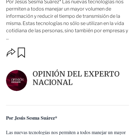
Por Jesús Sesma Suárez* Las nuevas tecnologías nos
permiten a todos manejar un mayor volumen de
información y reducir el tiempo de transmisión de la
misma. Estas tecnologías no sólo se utilizan en la vida
cotidiana de las personas, sino también por empresas y
...
O
G
u
p
a
c
r
i
d
OPINIÓN DEL EXPERTO
o
a
n
NACIONAL
r
e
s
d
e
c
o
Por Jesús Sesma Suárez*
m
p
a
Las nuevas tecnologías nos permiten a todos manejar un mayor