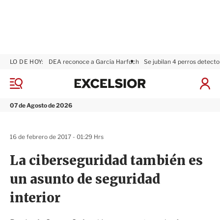
LO DE HOY:
DEA reconoce a García Harfuch
Se jubilan 4 perros detecto
E
x
M
I
c
e
n
n
e
i
07 de Agosto de 2026
ú
l
c
s
i
i
a
16 de febrero de 2017 - 01:29 Hrs
o
r
r
S
La ciberseguridad también es
e
s
un asunto de seguridad
i
ó
interior
n