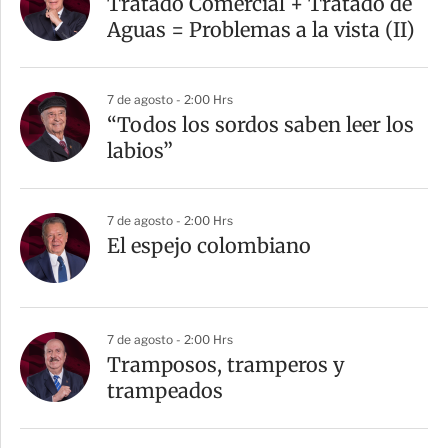
Tratado Comercial + Tratado de
t
Aguas = Problemas a la vista (II)
i
r
7 de agosto - 2:00 Hrs
“Todos los sordos saben leer los
labios”
7 de agosto - 2:00 Hrs
El espejo colombiano
7 de agosto - 2:00 Hrs
Tramposos, tramperos y
trampeados