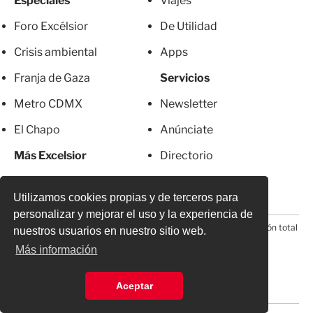
Especiales
Viajes
Foro Excélsior
De Utilidad
Crisis ambiental
Apps
Franja de Gaza
Servicios
Metro CDMX
Newsletter
El Chapo
Anúnciate
Más Excelsior
Directorio
Mujeres
Suscripciones
Utilizamos cookies propias y de terceros para
personalizar y mejorar el uso y la experiencia de
© 2026 Todos los derechos reservados. Prohibida la reproducción total
nuestros usuarios en nuestro sitio web.
o parcial, incluyendo cualquier medio electrónico*
Más información
Aceptar