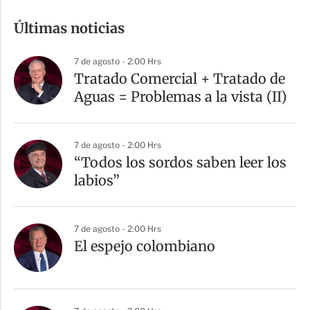
m
Últimas noticias
p
a
7 de agosto - 2:00 Hrs
r
Tratado Comercial + Tratado de
t
Aguas = Problemas a la vista (II)
i
r
7 de agosto - 2:00 Hrs
“Todos los sordos saben leer los
labios”
7 de agosto - 2:00 Hrs
El espejo colombiano