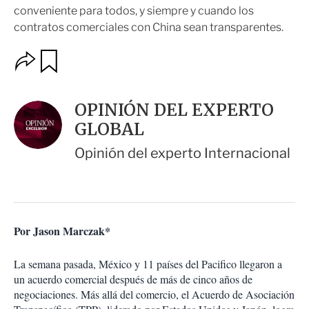
conveniente para todos, y siempre y cuando los
contratos comerciales con China sean transparentes.
O
G
u
p
a
c
r
i
d
OPINIÓN DEL EXPERTO
o
a
n
GLOBAL
r
e
s
Opinión del experto Internacional
d
e
c
o
m
p
Por Jason Marczak*
a
r
La semana pasada, México y 11 países del Pacifico llegaron a
t
un acuerdo comercial después de más de cinco años de
i
r
negociaciones. Más allá del comercio, el Acuerdo de Asociación