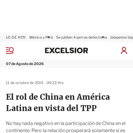
LO DE HOY:
México y Perú
Se jubilan 4 perros detectores
Jalapeños baj
E
x
M
I
c
e
n
n
e
i
07 de Agosto de 2026
ú
l
c
s
i
i
a
11 de octubre de 2015 - 00:23 Hrs
o
r
r
S
El rol de China en América
e
s
Latina en vista del TPP
i
ó
n
No hay nada negativo en la participación de China en el
continente. Pero la relación prosperará solamente si es