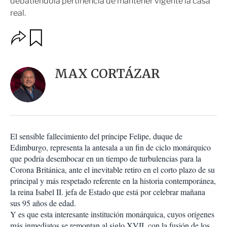
debatiendola pertinencia de mantener vigente la casa
real.
O
G
u
p
a
c
r
i
d
MAX CORTÁZAR
o
a
n
r
e
s
d
e
c
El sensible fallecimiento del príncipe Felipe, duque de
o
Edimburgo, representa la antesala a un fin de ciclo monárquico
m
que podría desembocar en un tiempo de turbulencias para la
p
a
Corona Británica, ante el inevitable retiro en el corto plazo de su
r
principal y más respetado referente en la historia contemporánea,
t
la reina Isabel II. jefa de Estado que está por celebrar mañana
i
sus 95 años de edad.
r
Y es que esta interesante institución monárquica, cuyos orígenes
más inmediatos se remontan al siglo XVII, con la fusión de los