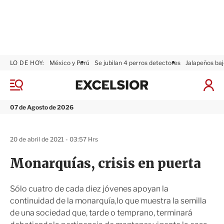
LO DE HOY:
México y Perú
Se jubilan 4 perros detectores
Jalapeños baj
E
x
M
I
c
e
n
n
e
i
07 de Agosto de 2026
ú
l
c
s
i
i
a
20 de abril de 2021 - 03:57 Hrs
o
r
r
S
Monarquías, crisis en puerta
e
s
i
Sólo cuatro de cada diez jóvenes apoyan la
ó
continuidad de la monarquía,lo que muestra la semilla
n
de una sociedad que, tarde o temprano, terminará