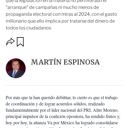
que la legislación en la materia no permite aún el
“arranque” de campañas ni mucho menos de
propaganda electoral con miras al 2024, con el gasto
millonario que ello implica por tratarse del dinero de
todos los ciudadanos
O
G
u
p
a
c
r
i
d
MARTÍN ESPINOSA
o
a
n
r
e
s
d
e
c
Por más que la han querido debilitar, lo cierto es que el trabajo
o
de coordinación y de lograr acuerdos sólidos, realizado
m
fundamentalmente por el líder nacional del PRI, Alito Moreno,
p
a
principal impulsor de la coalición opositora, ha rendido frutos y,
r
hoy por hoy, la alianza Va por México ha logrado consolidarse
t