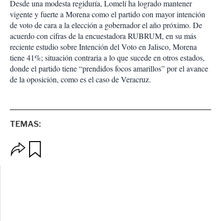
Desde una modesta regiduría, Lomelí ha logrado mantener
vigente y fuerte a Morena como el partido con mayor intención
de voto de cara a la elección a gobernador el año próximo. De
acuerdo con cifras de la encuestadora RUBRUM, en su más
reciente estudio sobre Intención del Voto en Jalisco, Morena
tiene 41%; situación contraria a lo que sucede en otros estados,
donde el partido tiene “prendidos focos amarillos” por el avance
de la oposición, como es el caso de Veracruz.
TEMAS:
O
G
p
u
c
a
i
r
o
d
n
a