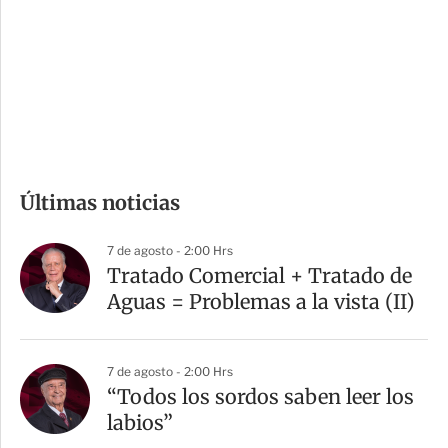
e
r
s
d
e
c
o
m
Últimas noticias
p
a
7 de agosto - 2:00 Hrs
r
Tratado Comercial + Tratado de
t
Aguas = Problemas a la vista (II)
i
r
7 de agosto - 2:00 Hrs
“Todos los sordos saben leer los
labios”