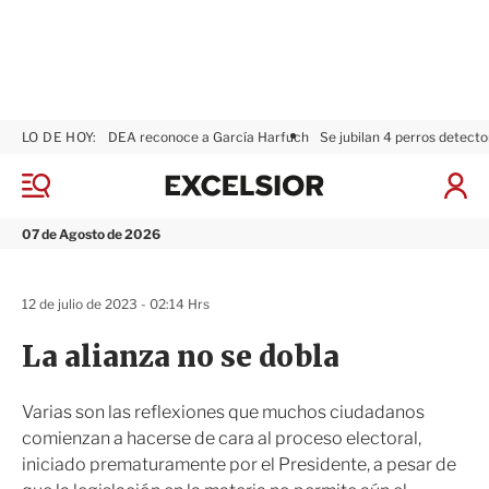
LO DE HOY:
DEA reconoce a García Harfuch
Se jubilan 4 perros detecto
E
x
M
I
c
e
n
n
e
i
07 de Agosto de 2026
ú
l
c
s
i
i
a
12 de julio de 2023 - 02:14 Hrs
o
r
r
S
La alianza no se dobla
e
s
i
Varias son las reflexiones que muchos ciudadanos
ó
comienzan a hacerse de cara al proceso electoral,
n
iniciado prematuramente por el Presidente, a pesar de