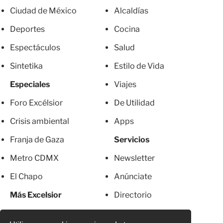
Ciudad de México
Alcaldías
Deportes
Cocina
Espectáculos
Salud
Sintetika
Estilo de Vida
Especiales
Viajes
Foro Excélsior
De Utilidad
Crisis ambiental
Apps
Franja de Gaza
Servicios
Metro CDMX
Newsletter
El Chapo
Anúnciate
Más Excelsior
Directorio
Mujeres
Suscripciones