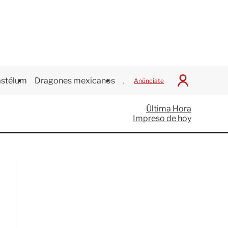
stélum
Dragones mexicanos
Juegos Centroamericanos
Anúnciate
I
n
i
Última Hora
c
Impreso de hoy
i
a
r
S
e
s
i
ó
n