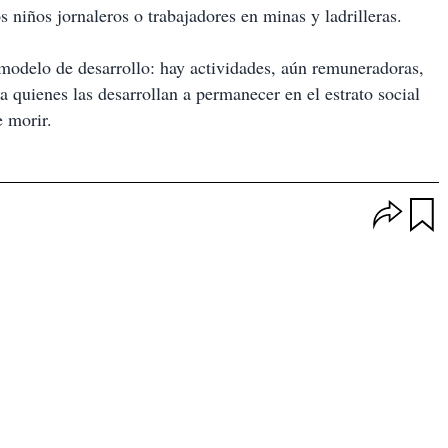
 niños jornaleros o trabajadores en minas y ladrilleras.
 modelo de desarrollo: hay actividades, aún remuneradoras,
a quienes las desarrollan a permanecer en el estrato social
e morir.
O
p
u
c
a
i
r
o
d
n
a
e
r
s
d