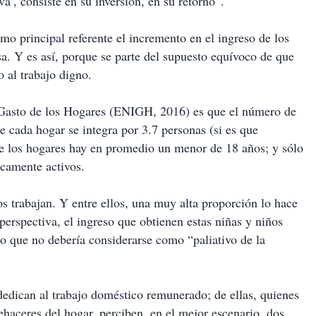
va’, consiste en su inversión, en su retorno”.
o principal referente el incremento en el ingreso de los
sa. Y es así, porque se parte del supuesto equívoco de que
o al trabajo digno.
 Gasto de los Hogares (ENIGH, 2016) es que el número de
e cada hogar se integra por 3.7 personas (si es que
de los hogares hay en promedio un menor de 18 años; y sólo
camente activos.
os trabajan. Y entre ellos, una muy alta proporción lo hace
perspectiva, el ingreso que obtienen estas niñas y niños
lo que no debería considerarse como “paliativo de la
dedican al trabajo doméstico remunerado; de ellas, quienes
ehaceres del hogar, perciben, en el mejor escenario, dos