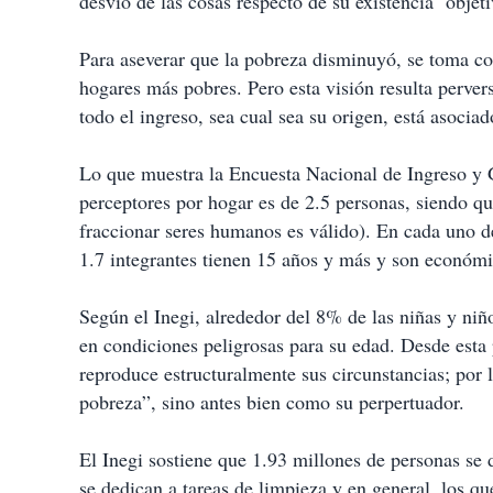
desvío de las cosas respecto de su existencia ‘objeti
a
r
t
Para aseverar que la pobreza disminuyó, se toma com
i
hogares más pobres. Pero esta visión resulta perver
r
todo el ingreso, sea cual sea su origen, está asociad
Lo que muestra la Encuesta Nacional de Ingreso y
perceptores por hogar es de 2.5 personas, siendo qu
fraccionar seres humanos es válido). En cada uno 
1.7 integrantes tienen 15 años y más y son económi
Según el Inegi, alrededor del 8% de las niñas y niñ
en condiciones peligrosas para su edad. Desde esta 
reproduce estructuralmente sus circunstancias; por 
pobreza”, sino antes bien como su perpertuador.
El Inegi sostiene que 1.93 millones de personas se 
se dedican a tareas de limpieza y en general, los qu