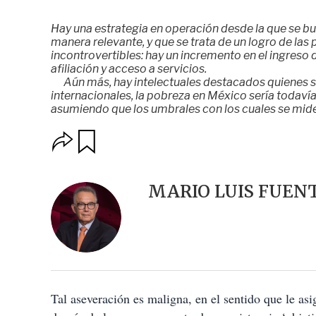
Hay una estrategia en operación desde la que se b
manera relevante, y que se trata de un logro de las 
incontrovertibles: hay un incremento en el ingreso 
afiliación y acceso a servicios.
Aún más, hay intelectuales destacados quienes s
internacionales, la pobreza en México sería todaví
asumiendo que los umbrales con los cuales se mid
O
G
u
p
a
c
r
i
d
MARIO LUIS FUEN
o
a
n
r
e
s
d
e
c
o
Tal aseveración es maligna, en el sentido que le asi
m
p