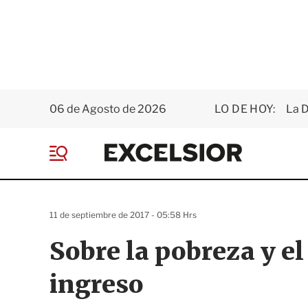
06 de Agosto de 2026
LO DE HOY:
La D
E
x
M
c
e
e
n
l
ú
s
11 de septiembre de 2017 - 05:58 Hrs
i
o
Sobre la pobreza y el 
r
ingreso