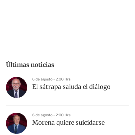
n
a
e
r
s
d
e
c
o
m
Últimas noticias
p
a
6 de agosto - 2:00 Hrs
r
El sátrapa saluda el diálogo
t
i
r
6 de agosto - 2:00 Hrs
Morena quiere suicidarse