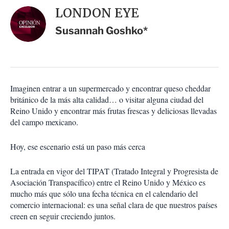
i
d
LONDON EYE
o
a
n
r
Susannah Goshko*
e
s
d
e
c
o
Imaginen entrar a un supermercado y encontrar queso cheddar
m
británico de la más alta calidad… o visitar alguna ciudad del
p
a
Reino Unido y encontrar más frutas frescas y deliciosas llevadas
r
del campo mexicano.
t
i
Hoy, ese escenario está un paso más cerca
r
La entrada en vigor del TIPAT (Tratado Integral y Progresista de
Asociación Transpacífico) entre el Reino Unido y México es
mucho más que sólo una fecha técnica en el calendario del
comercio internacional: es una señal clara de que nuestros países
creen en seguir creciendo juntos.