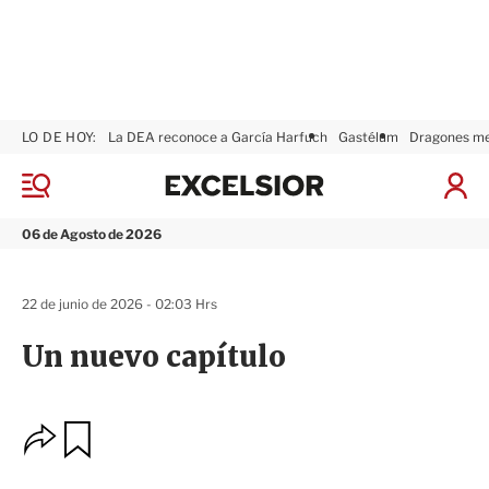
LO DE HOY:
La DEA reconoce a García Harfuch
Gastélum
Dragones m
E
x
M
I
c
e
n
n
e
i
06 de Agosto de 2026
ú
l
c
s
i
i
a
22 de junio de 2026 - 02:03 Hrs
o
r
r
S
Un nuevo capítulo
e
s
i
ó
O
G
n
u
p
a
c
r