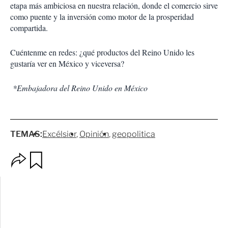
etapa más ambiciosa en nuestra relación, donde el comercio sirve
como puente y la inversión como motor de la prosperidad
compartida.
Cuéntenme en redes: ¿qué productos del Reino Unido les
gustaría ver en México y viceversa?
*Embajadora del Reino Unido en México
TEMAS:
Excélsior
Opinión
geopolitica
O
G
p
u
c
a
i
r
o
d